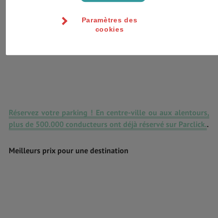
Paramètres des
cookies
Réservez votre parking ! En centre-ville ou aux alentours,
plus de 500.000 conducteurs ont déjà réservé sur Parclick.
.
Meilleurs prix pour une destination