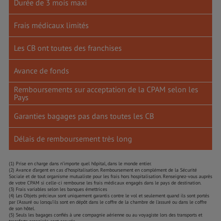
Durée de 3 mois maxi
Frais médicaux limités
Les CB ont toutes des franchises
Avance de fonds
Remboursements sur acceptation de la CPAM selon les
Pays
Garanties bagages pas dans toutes les CB
Délais de remboursement très long
(1) Prise en charge dans n’importe quel hôpital, dans le monde entier.
(2) Avance d’argent en cas d’hospitalisation. Remboursement en complément de la Sécurité
Sociale et de tout organisme mutualiste pour les frais hors hospitalisation. Renseignez-vous auprès
de votre CPAM si celle-ci rembourse les frais médicaux engagés dans le pays de destination.
(3) Frais variables selon les banques émettrices
(4) Les Objets précieux sont uniquement garantis contre le vol et seulement quand ils sont portés
par l’Assuré ou lorsqu’ils sont en dépôt dans le coffre de la chambre de l'assuré ou dans le coffre
de son hôtel.
(5) Seuls les bagages confiés à une compagnie aérienne ou au voyagiste lors des transports et