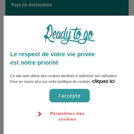
Pays de destination
BÉNIN
Envie d’être accompagné par
Le respect de votre vie privée
un expert ?
est notre priorité
Inscrivez votre nom complet et choisissez
votre préférence pour le contact !
Ce site web utilise des cookies destinés à optimiser son utilisation.
cliquez ici
Pour en savoir plus sur notre politique de cookies,
J'accepte
Paramètres des
cookies