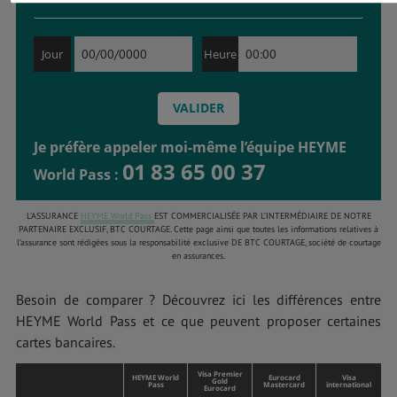
Jour
Heure
Je préfère appeler moi-même l’équipe HEYME
01 83 65 00 37
World Pass :
L’ASSURANCE
HEYME World Pass
EST COMMERCIALISÉE PAR L’INTERMÉDIAIRE DE NOTRE
PARTENAIRE EXCLUSIF, BTC COURTAGE. Cette page ainsi que toutes les informations relatives à
l’assurance sont rédigées sous la responsabilité exclusive DE BTC COURTAGE, société de courtage
en assurances.
Besoin de comparer ? Découvrez ici les différences entre
HEYME World Pass et ce que peuvent proposer certaines
cartes bancaires.
Visa Premier
HEYME World
Eurocard
Visa
Gold
Pass
Mastercard
international
Eurocard