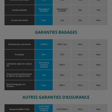
Oui jusqu’à
Oui jusqu’à
Caution pénale
Oui
Oui
10 000 €
16 000€
Avance de fonds
Non
Oui
Oui
Non
GARANTIES BAGAGES
Montant par personne
2 000 €
800 € /an
Non
Non
Franchise
40 €
70 €
Non
Non
50 % de la
Limitation objet de valeur
somme
300 €
Non
Non
(4)
assurée
Vol garanti pendant toute
Oui
Non
Non
Non
la durée du séjour(5)(6)
Retard bagages ou
Non
400 €
Non
Non
d’avion
AUTRES GARANTIES D’ASSURANCE
4 500 000€
Corporels
Responsabilité Civile
1 525 000 €
Non
Non
75000 €