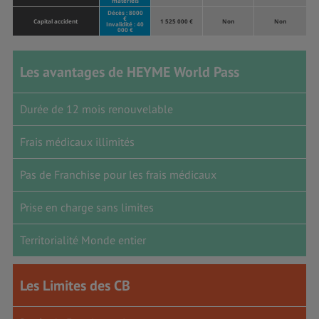
matériels
Décès : 8000
€
Capital accident
1 525 000 €
Non
Non
Invalidité : 40
000 €
Les avantages de HEYME World Pass
Durée de 12 mois renouvelable
Frais médicaux illimités
Pas de Franchise pour les frais médicaux
Prise en charge sans limites
Territorialité Monde entier
Les Limites des CB