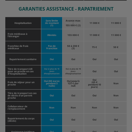
GARANTIES ASSISTANCE - RAPATRIEMENT
Sans limite
Avance max
Hospitalisation
de montant
:
11 000 €
11 000 €
(1)
155 000 € (2)
Frais médicaux à
Illimités
155 000 €
11 000 €
11 000 €
l’étranger
Franchise de frais
Pas de
50 à 200 €
75 €
50 €
médicaux
Franchise
(3)
Rapatriement sanitaire
Oui
Oui
Oui
Oui
Titre de transport AR
Oui si plus de 15
Oui si plus de 10
pour un proche en cas
Oui
Oui
jours
jours
d’hospitalisation
d’hospitalisation
d’hospitalisation
Oui
Oui (80 euros
Oui jusqu’à
Frais de séjour pour un
(65 €
pendant 5
125 € par
Non
proche
pendant 10
nuits)
nuit
jours)
Titre de transport en cas
de décès d’un parent
Oui
Oui
Oui
Non
proche
Collaborateur de
Non
Non
Non
Non
remplacement
Rapatriement du corps
Oui
Oui
Oui
Oui
(décès)
Assistance juridique
Oui
Oui
Oui
Oui