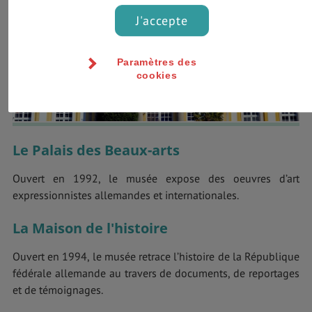
J'accepte
Paramètres des
cookies
Le Palais des Beaux-arts
Ouvert en 1992, le musée expose des oeuvres d’art
expressionnistes allemandes et internationales.
La Maison de l'histoire
Ouvert en 1994, le musée retrace l’histoire de la République
fédérale allemande au travers de documents, de reportages
et de témoignages.