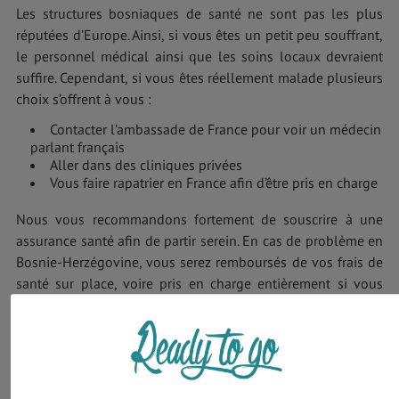
Les structures bosniaques de santé ne sont pas les plus
réputées d’Europe. Ainsi, si vous êtes un petit peu souffrant,
le personnel médical ainsi que les soins locaux devraient
suffire. Cependant, si vous êtes réellement malade plusieurs
choix s’offrent à vous :
Contacter l’ambassade de France pour voir un médecin
parlant français
Aller dans des cliniques privées
Vous faire rapatrier en France afin d’être pris en charge
Nous vous recommandons fortement de souscrire à une
assurance santé afin de partir serein. En cas de problème en
Bosnie-Herzégovine, vous serez remboursés de vos frais de
santé sur place, voire pris en charge entièrement si vous
avez besoin de vous faire rapatrier. Il existe plusieurs packs
d’assurance santé. Nous vous conseillons Heyme World Pass
pour vos séjours à l'étranger.
Consultation