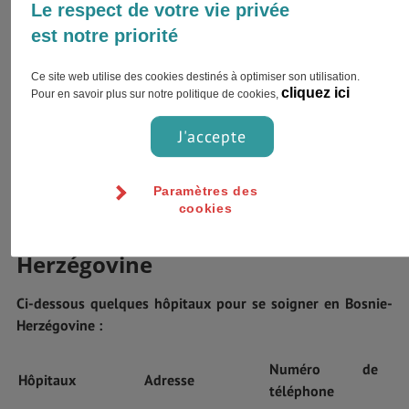
Le respect de votre vie privée
Le prix d’une consultation chez un généraliste privé est de
est notre priorité
22€.
Ce site web utilise des cookies destinés à optimiser son utilisation.
Numéros d’urgence
cliquez ici
Pour en savoir plus sur notre politique de cookies,
J'accepte
Pompiers : 93
Secours médicaux : 94
Police : 92
Téléphone de l’Ambassade : +387 33 282 050
Paramètres des
cookies
Quelques hôpitaux en Bosnie-
Herzégovine
Ci-dessous quelques hôpitaux pour se soigner en Bosnie-
Herzégovine :
Numéro de
Hôpitaux
Adresse
téléphone