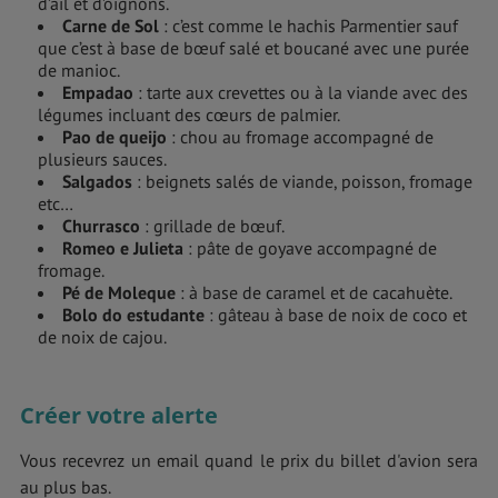
d’ail et d’oignons.
Carne de Sol
: c’est comme le hachis Parmentier sauf
que c’est à base de bœuf salé et boucané avec une purée
de manioc.
Empadao
: tarte aux crevettes ou à la viande avec des
légumes incluant des cœurs de palmier.
Pao de queijo
: chou au fromage accompagné de
plusieurs sauces.
Salgados
: beignets salés de viande, poisson, fromage
etc…
Churrasco
: grillade de bœuf.
Romeo e Julieta
: pâte de goyave accompagné de
fromage.
Pé de Moleque
: à base de caramel et de cacahuète.
Bolo do estudante
: gâteau à base de noix de coco et
de noix de cajou.
Créer votre alerte
Vous recevrez un email quand le prix du billet d'avion sera
au plus bas.