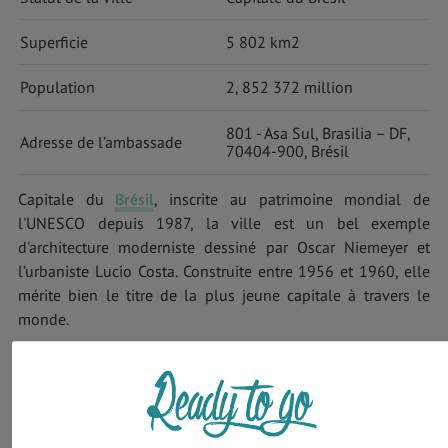
Superficie
5 802 km2
Population
2, 852 372 million
801 - Asa Sul, Brasilia – DF,
Adresse de l’ambassade
70404-900, Brésil
Capitale du
Brésil
, inscrite au patrimoine mondial de
l'UNESCO depuis 1987, la ville est un bel exemple
d'architecture moderniste dessiné par Oscar Niemeyer et
l’urbaniste Lucio Costa. Construite entre 1956 et 1960, elle
mérite bien le titre de la plus jeune capitale à travers le
monde.
Bien qu'elle ne figure pas parmi les destinations touristiques
les plus cotées du pays, elle promet, tout de même, à ses
visiteurs un séjour des plus agréables et regorge de lieux et
de sites qui valent le détour.