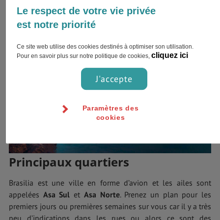
Le respect de votre vie privée
est notre priorité
Ce site web utilise des cookies destinés à optimiser son utilisation.
cliquez ici
Pour en savoir plus sur notre politique de cookies,
J'accepte
Paramètres des
cookies
Principaux quartiers
Brasilia est une ville en forme d’avion et les ailes sont
appelées
Asa Sul
et
Asa Norte
. Prenez un plan pour les
premiers jours ou premières semaines sur vous car il y a très
peu d’indications dans les rues ou alors ce sont des