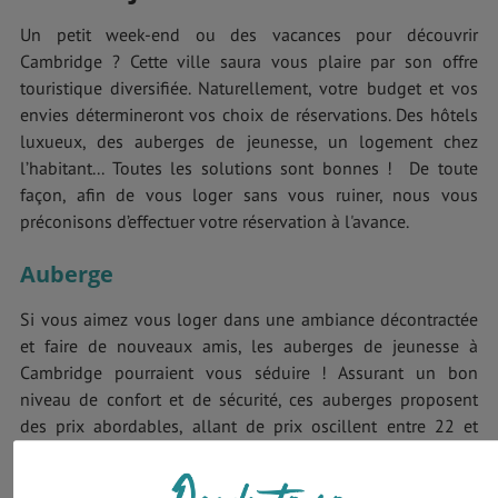
Un petit week-end ou des vacances pour découvrir
Cambridge ? Cette ville saura vous plaire par son offre
touristique diversifiée. Naturellement, votre budget et vos
envies détermineront vos choix de réservations. Des hôtels
luxueux, des auberges de jeunesse, un logement chez
l’habitant... Toutes les solutions sont bonnes ! De toute
façon, afin de vous loger sans vous ruiner, nous vous
préconisons d’effectuer votre réservation à l'avance.
Auberge
Si vous aimez vous loger dans une ambiance décontractée
et faire de nouveaux amis, les auberges de jeunesse à
Cambridge pourraient vous séduire ! Assurant un bon
niveau de confort et de sécurité, ces auberges proposent
des prix abordables, allant de prix oscillent entre 22 et
45€/nuit. Bien sûr, ces tarifs dépendent de l’emplacement de
l’auberge, ainsi que de la saison.