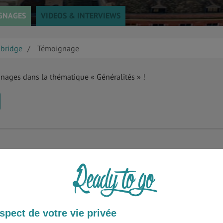
GNAGES
VIDEOS & INTERVIEWS
bridge
Témoignage
gnages dans la thématique « Généralités » !
spect de votre vie privée