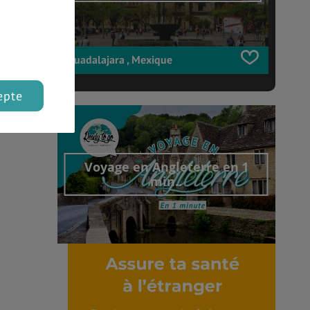
Guadalajara , Mexique
epte
Voyage en Angleterre en 1
min..
Découvrir cet interview