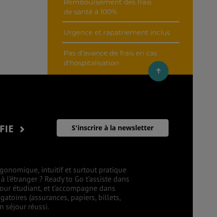
IFIE
S'inscrire à la newsletter
gonomique, intuitif et surtout pratique
 l’étranger ? Ready to Go t’assiste dans
éjour étudiant, et t’accompagne dans
atoires (assurances, papiers, billets,
 séjour réussi.