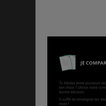
BONS PLANS
VOL
ASSURANCES
JE COMPA
Tu hésites entre plusieurs de
ton choix ? Utilise notre co
bonne décision.
Il suffit de renseigner tes d
reste !