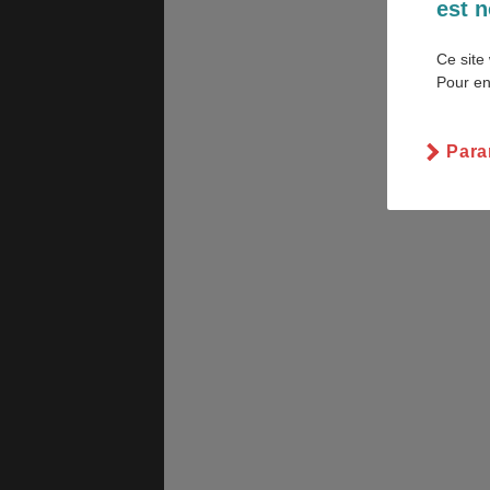
est n
Ce site 
Pour en
GÉNÉRALITÉS
DÉTENTE
Para
COÛT DE LA VIE
LOGEMENT
TRANSPORT
SANTÉ &
SÉCURITÉ
ÉTUDES
EMPLOIS &
STAGES