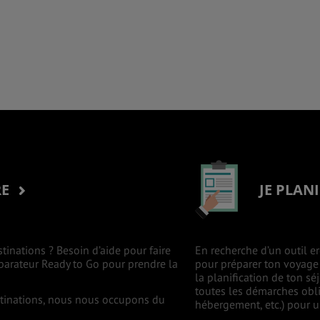
RE
JE PLAN
stinations ? Besoin d’aide pour faire
En recherche d’un outil er
mparateur Ready to Go pour prendre la
pour préparer ton voyage à
la planification de ton s
toutes les démarches oblig
estinations, nous nous occupons du
hébergement, etc.) pour un