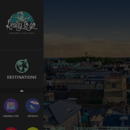
ÉTUDES
EMPLOIS &
STAGES
BONS PLANS
VOL
DESTINATIONS
ASSURANCES
GÉNÉRALITÉS
DÉTENTE
Accueil
Destinations
Cambridge