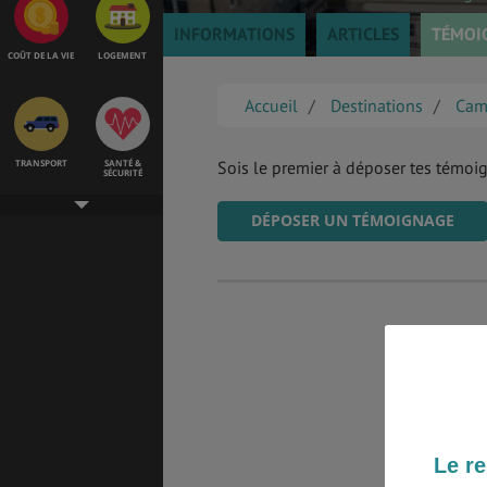
INFORMATIONS
ARTICLES
TÉMOI
COÛT DE LA VIE
LOGEMENT
Accueil
Destinations
Cam
TRANSPORT
SANTÉ &
Sois le premier à déposer tes témoi
SÉCURITÉ
DÉPOSER UN TÉMOIGNAGE
ÉTUDES
EMPLOIS &
STAGES
BONS PLANS
VOL
Le re
ASSURANCES