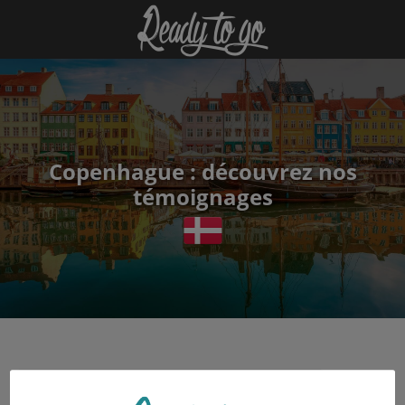
Copenhague : découvrez nos
témoignages
Études
Natacha Bruyère
05 février 2020