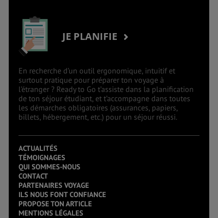
JE PLANIFIE
En recherche d’un outil ergonomique, intuitif et
surtout pratique pour préparer ton voyage à
l’étranger ? Ready to Go t’assiste dans la planification
de ton séjour étudiant, et t’accompagne dans toutes
les démarches obligatoires (assurances, papiers,
billets, hébergement, etc.) pour un séjour réussi.
ACTUALITÉS
TÉMOIGNAGES
QUI SOMMES-NOUS
CONTACT
PARTENAIRES VOYAGE
ILS NOUS FONT CONFIANCE
PROPOSE TON ARTICLE
MENTIONS LÉGALES