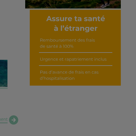
Découvrir cet interview
ent