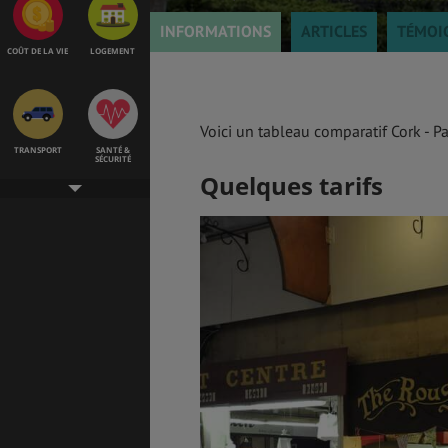
INFORMATIONS
ARTICLES
TÉMOI
COÛT DE LA VIE
LOGEMENT
Voici un tableau comparatif Cork - 
TRANSPORT
SANTÉ &
SÉCURITÉ
Quelques tarifs
ÉTUDES
EMPLOIS &
STAGES
BONS PLANS
VOL
ASSURANCES