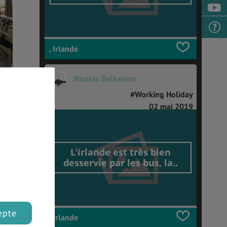
, Irlande
Nicolas Belhassen
#Working Holiday
02 mai 2019
L'irlande est très bien
desservie par les bus, la..
epte
, Irlande