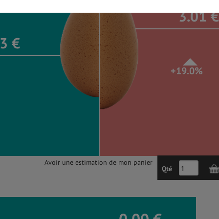
3.01 €
3 €
+19.0%
Avoir une estimation de mon panier
Qté