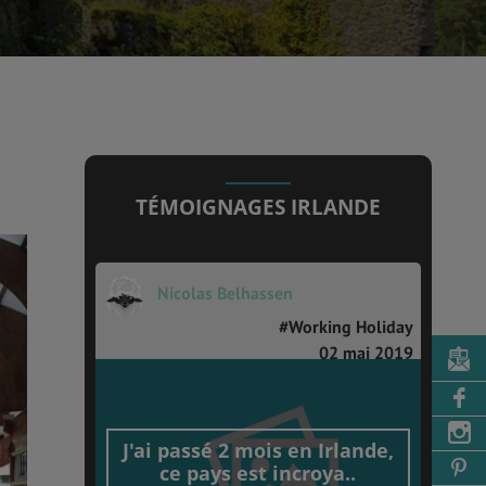
TÉMOIGNAGES IRLANDE
Nicolas Belhassen
#Working Holiday
02 mai 2019
J'ai passé 2 mois en Irlande,
ce pays est incroya..