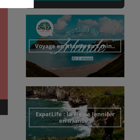
Voyage en Irlande en 1 min..
Découvrir cet interview
ExpatLife : la vie de Jennifer
en Irlande..