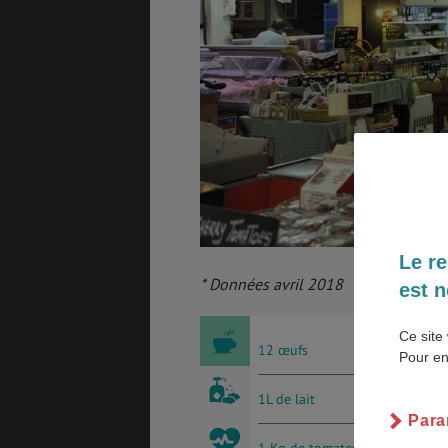
GÉNÉRALITÉS
DÉTENTE
COÛT DE LA VIE
LOGEMENT
Le re
* Données avril 2018
est n
TRANSPORT
SANTÉ &
SÉCURITÉ
Ce site 
12 œufs
Pour en
ÉTUDES
EMPLOIS &
1L de lait
STAGES
Para