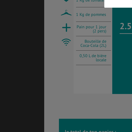
1 Kg de tomates
1 Kg de pommes
BONS PLANS
VOL
2.5
Pain pour 1 jour
(2 pers)
Bouteille de
ASSURANCES
Coca-Cola (2L)
0,50 L de bière
locale
le total de ton panier :