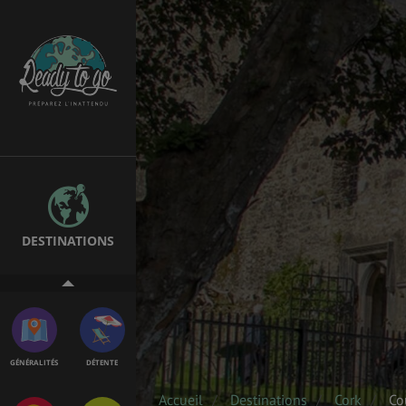
ÉTUDES
EMPLOIS &
STAGES
BONS PLANS
VOL
DESTINATIONS
ASSURANCES
GÉNÉRALITÉS
DÉTENTE
Accueil
Destinations
Cork
Co