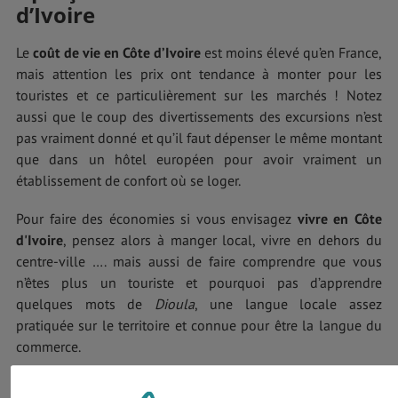
d’Ivoire
Le
coût de vie en Côte d’Ivoire
est moins élevé qu’en France,
mais attention les prix ont tendance à monter pour les
touristes et ce particulièrement sur les marchés ! Notez
aussi que le coup des divertissements des excursions n’est
pas vraiment donné et qu’il faut dépenser le même montant
que dans un hôtel européen pour avoir vraiment un
établissement de confort où se loger.
Pour faire des économies si vous envisagez
vivre en Côte
d'Ivoire
, pensez alors à manger local, vivre en dehors du
centre-ville …. mais aussi de faire comprendre que vous
n’êtes plus un touriste et pourquoi pas d’apprendre
quelques mots de
Dioula
, une langue locale assez
pratiquée sur le territoire et connue pour être la langue du
commerce.
Vivre en Côte d'Ivoire : quelques