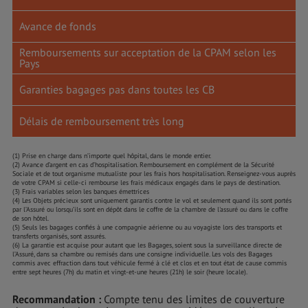
Avance de fonds
Remboursements sur acceptation de la CPAM selon les
Pays
Garanties bagages pas dans toutes les CB
Délais de remboursement très long
(1) Prise en charge dans n’importe quel hôpital, dans le monde entier.
(2) Avance d’argent en cas d’hospitalisation. Remboursement en complément de la Sécurité
Sociale et de tout organisme mutualiste pour les frais hors hospitalisation. Renseignez-vous auprès
de votre CPAM si celle-ci rembourse les frais médicaux engagés dans le pays de destination.
(3) Frais variables selon les banques émettrices
(4) Les Objets précieux sont uniquement garantis contre le vol et seulement quand ils sont portés
par l’Assuré ou lorsqu’ils sont en dépôt dans le coffre de la chambre de l'assuré ou dans le coffre
de son hôtel.
(5) Seuls les bagages confiés à une compagnie aérienne ou au voyagiste lors des transports et
transferts organisés, sont assurés.
(6) La garantie est acquise pour autant que les Bagages, soient sous la surveillance directe de
l’Assuré, dans sa chambre ou remisés dans une consigne individuelle. Les vols des Bagages
commis avec effraction dans tout véhicule fermé à clé et clos et en tout état de cause commis
entre sept heures (7h) du matin et vingt-et-une heures (21h) le soir (heure locale).
Recommandation :
Compte tenu des limites de couverture