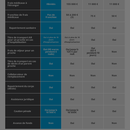
Frais médicaux à
Illimités
155 000 €
11 000 €
11 000 €
l’étranger
Franchise de frais
Pas de
50 à 200 €
75 €
50 €
médicaux
Franchise
(3)
Rapatriement sanitaire
Oui
Oui
Oui
Oui
Titre de transport AR
Oui si plus de 15
Oui si plus de 10
pour un proche en cas
Oui
Oui
jours
jours
d’hospitalisation
d’hospitalisation
d’hospitalisation
Oui
Oui (80 euros
Oui jusqu’à
Frais de séjour pour un
(65 €
pendant 5
125 € par
Non
proche
pendant 10
nuits)
nuit
jours)
Titre de transport en cas
de décès d’un parent
Oui
Oui
Oui
Non
proche
Collaborateur de
Non
Non
Non
Non
remplacement
Rapatriement du corps
Oui
Oui
Oui
Oui
(décès)
Assistance juridique
Oui
Oui
Oui
Oui
Oui jusqu’à
Oui jusqu’à
Caution pénale
Oui
Oui
10 000 €
16 000€
Avance de fonds
Non
Oui
Oui
Non