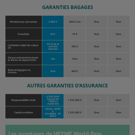
GARANTIES BAGAGES
Montant par personne
2 000 €
800 € /an
Non
Non
Franchise
40 €
70 €
Non
Non
50 % de la
Limitation objet de valeur
somme
300 €
Non
Non
(4)
assurée
Vol garanti pendant toute
Oui
Non
Non
Non
la durée du séjour(5)(6)
Retard bagages ou
Non
400 €
Non
Non
d’avion
AUTRES GARANTIES D’ASSURANCE
4 500 000€
Corporels
Responsabilité Civile
1 525 000 €
Non
Non
75000 €
matériels
Décès : 8000
€
Capital accident
1 525 000 €
Non
Non
Invalidité : 40
000 €
Les avantages de HEYME World Pass