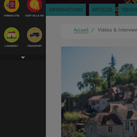
INFORMATIONS
ARTICLES
TÉMOI
FORMALITÉS
COÛT DE LA VIE
Accueil
Vidéos & Intervie
LOGEMENT
TRANSPORT
SANTÉ &
ÉTUDES
SÉCURITÉ
EMPLOIS &
BONS PLANS
STAGES
MÉTÉO & GÉO
VOL