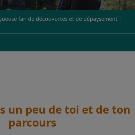
blogueuse fan de découvertes et de dépaysement !
s un peu de toi et de ton
parcours