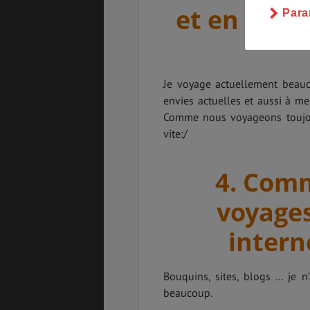
et en Franc
Para
Je voyage actuellement beauc
envies actuelles et aussi à me
Comme nous voyageons toujour
vite:/
4. Comm
voyages
intern
Bouquins, sites, blogs … je n’
beaucoup.