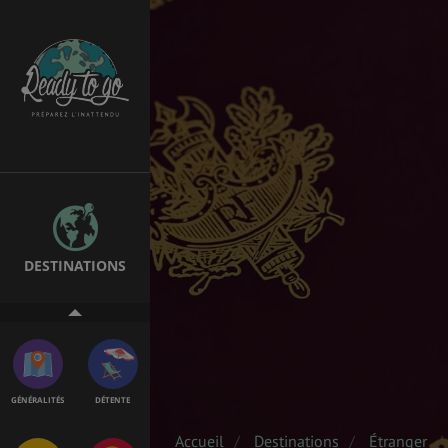
EMPLOIS &
BONS PLANS
STAGES
MÉTÉO & GÉO
VOL
DESTINATIONS
PVT
ASSURANCES
GÉNÉRALITÉS
DÉTENTE
Accueil
Destinations
Étranger