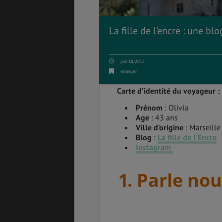
La fille de l'encre : une 
PVT
ASSURANCES
juin 18, 2018
etranger
Carte d’identité du voyageur :
GÉNÉRALITÉS
DÉTENTE
Prénom
: Olivia
Age
: 43 ans
Ville d’origine
: Marseille
Blog
:
La fille de l'Encre
Instagram
FORMALITÉS
COÛT DE LA VIE
1. Parle nou
LOGEMENT
TRANSPORT