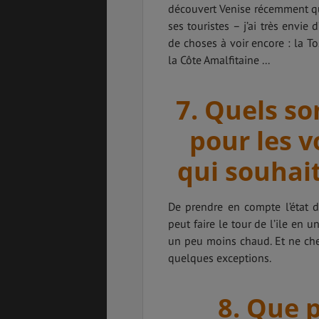
découvert Venise récemment qu
ses touristes – j’ai très envi
de choses à voir encore : la T
la Côte Amalfitaine ...
7. Quels so
pour les v
qui souhait
De prendre en compte l’état du
peut faire le tour de l’ile en u
un peu moins chaud. Et ne cher
quelques exceptions.
8. Que p