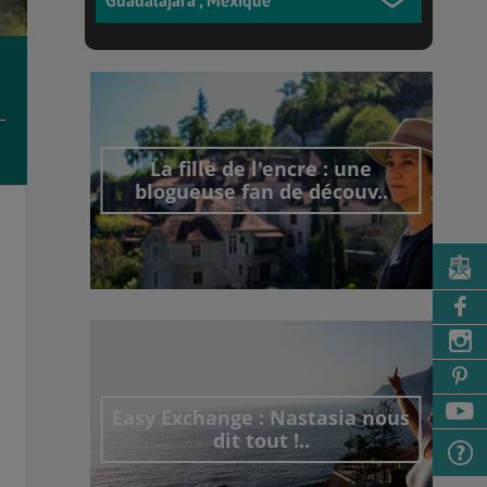
La fille de l'encre : une
blogueuse fan de découv..
Découvrir cet interview
Easy Exchange : Nastasia nous
dit tout !..