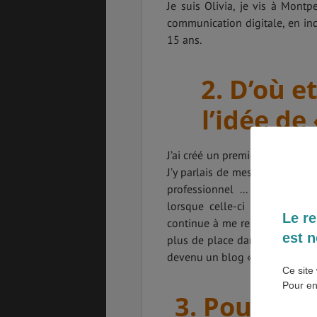
Je suis Olivia, je vis à Mont
communication digitale, en ind
SANTÉ &
ÉTUDES
15 ans.
SÉCURITÉ
2. D’où 
EMPLOIS &
BONS PLANS
l’idée de 
STAGES
J’ai créé un premier blog en 201
J’y parlais de mes déboires l
MÉTÉO & GÉO
VOL
professionnel ... Dans le mê
lorsque celle-ci a été about
Le re
continue à me ressembler. La fi
est n
plus de place dans mon univers 
PVT
ASSURANCES
devenu un blog « voyage & soc
Ce site 
Pour en
3. Pourquoi