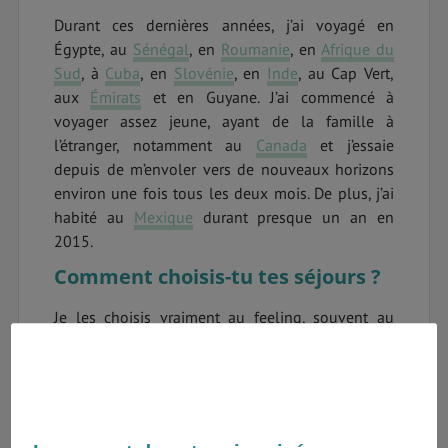
Durant ces dernières années, j’ai voyagé en
Égypte, au
Sénégal
, en
Roumanie
, en
Afrique du
Sud
, à
Cuba
, en
Slovénie
, en
Inde
, au Cap Vert,
aux
Émirats
et en Guyane. J’ai commencé à
voyager assez jeune, ayant de la famille à
l’étranger, notamment au
Canada
et j’essaie
depuis de m’envoler vers de nouveaux horizons
environ une fois tous les deux mois. De plus, j’ai
habité au
Mexique
durant presque un an en
2015.
Comment choisis-tu tes séjours ?
Je les choisis vraiment au feeling, souvent au
dernier moment. Je souhaite voyager dans des
destinations originales, peu touristiques et
rencontrer les locaux. Pour moi, voyager doit être
synonyme de dépaysement ! Certaines
destinations résultent d’un partenariat mais cela