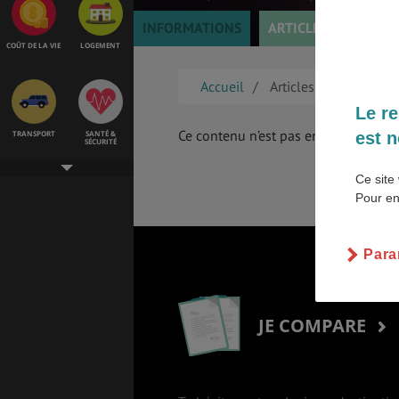
INFORMATIONS
ARTICLES
TÉMOI
COÛT DE LA VIE
LOGEMENT
Accueil
Articles
Le re
Ce contenu n’est pas encore disponib
est n
TRANSPORT
SANTÉ &
SÉCURITÉ
Ce site 
Pour en
ÉTUDES
EMPLOIS &
STAGES
Para
BONS PLANS
VOL
JE COMPARE
ASSURANCES