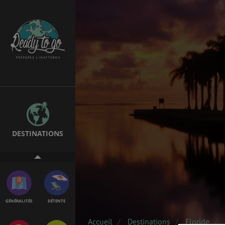
ÉTUDES
EMPLOIS &
STAGES
BONS PLANS
VOL
DESTINATIONS
ASSURANCES
GÉNÉRALITÉS
DÉTENTE
Accueil
Destinations
Floride