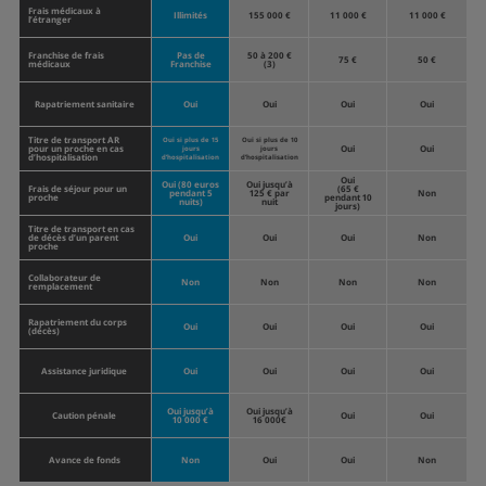
Frais médicaux à
Illimités
155 000 €
11 000 €
11 000 €
l’étranger
Franchise de frais
Pas de
50 à 200 €
75 €
50 €
médicaux
Franchise
(3)
Rapatriement sanitaire
Oui
Oui
Oui
Oui
Titre de transport AR
Oui si plus de 15
Oui si plus de 10
pour un proche en cas
Oui
Oui
jours
jours
d’hospitalisation
d’hospitalisation
d’hospitalisation
Oui
Oui (80 euros
Oui jusqu’à
Frais de séjour pour un
(65 €
pendant 5
125 € par
Non
proche
pendant 10
nuits)
nuit
jours)
Titre de transport en cas
de décès d’un parent
Oui
Oui
Oui
Non
proche
Collaborateur de
Non
Non
Non
Non
remplacement
Rapatriement du corps
Oui
Oui
Oui
Oui
(décès)
Assistance juridique
Oui
Oui
Oui
Oui
Oui jusqu’à
Oui jusqu’à
Caution pénale
Oui
Oui
10 000 €
16 000€
Avance de fonds
Non
Oui
Oui
Non