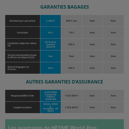
GARANTIES BAGAGES
Montant par personne
2 000 €
800 € /an
Non
Non
Franchise
40 €
70 €
Non
Non
50 % de la
Limitation objet de valeur
somme
300 €
Non
Non
(4)
assurée
Vol garanti pendant toute
Oui
Non
Non
Non
la durée du séjour(5)(6)
Retard bagages ou
Non
400 €
Non
Non
d’avion
AUTRES GARANTIES D’ASSURANCE
4 500 000€
Corporels
Responsabilité Civile
1 525 000 €
Non
Non
75000 €
matériels
Décès : 8000
€
Capital accident
1 525 000 €
Non
Non
Invalidité : 40
000 €
Les avantages de HEYME World Pass