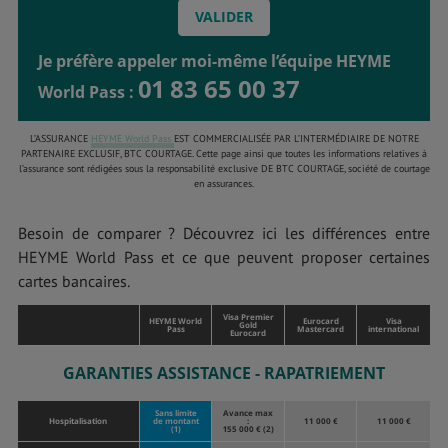
Je préfère appeler moi-même l’équipe HEYME
01 83 65 00 37
World Pass :
L’ASSURANCE
HEYME World Pass
EST COMMERCIALISÉE PAR L’INTERMÉDIAIRE DE NOTRE
PARTENAIRE EXCLUSIF, BTC COURTAGE. Cette page ainsi que toutes les informations relatives à
l’assurance sont rédigées sous la responsabilité exclusive DE BTC COURTAGE, société de courtage
en assurances.
Besoin de comparer ? Découvrez ici les différences entre
HEYME World Pass et ce que peuvent proposer certaines
cartes bancaires.
Visa Premier
HEYME World
Eurocard
Visa
Gold
Pass
Mastercard
international
Eurocard
GARANTIES ASSISTANCE - RAPATRIEMENT
Sans limite
Avance max
Hospitalisation
de montant
:
11 000 €
11 000 €
(1)
155 000 € (2)