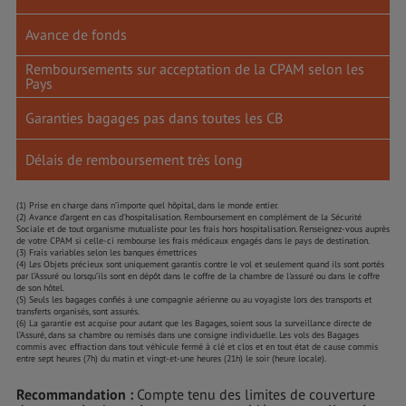
Avance de fonds
Remboursements sur acceptation de la CPAM selon les
Pays
Garanties bagages pas dans toutes les CB
Délais de remboursement très long
(1) Prise en charge dans n’importe quel hôpital, dans le monde entier.
(2) Avance d’argent en cas d’hospitalisation. Remboursement en complément de la Sécurité
Sociale et de tout organisme mutualiste pour les frais hors hospitalisation. Renseignez-vous auprès
de votre CPAM si celle-ci rembourse les frais médicaux engagés dans le pays de destination.
(3) Frais variables selon les banques émettrices
(4) Les Objets précieux sont uniquement garantis contre le vol et seulement quand ils sont portés
par l’Assuré ou lorsqu’ils sont en dépôt dans le coffre de la chambre de l'assuré ou dans le coffre
de son hôtel.
(5) Seuls les bagages confiés à une compagnie aérienne ou au voyagiste lors des transports et
transferts organisés, sont assurés.
(6) La garantie est acquise pour autant que les Bagages, soient sous la surveillance directe de
l’Assuré, dans sa chambre ou remisés dans une consigne individuelle. Les vols des Bagages
commis avec effraction dans tout véhicule fermé à clé et clos et en tout état de cause commis
entre sept heures (7h) du matin et vingt-et-une heures (21h) le soir (heure locale).
Recommandation :
Compte tenu des limites de couverture