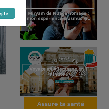
Miryam de Nuage nomade :
epte
mon expérience Erasmus �..
Découvrir cet interview
Voyage en Allemagne en 1
minute ..
Découvrir cet interview