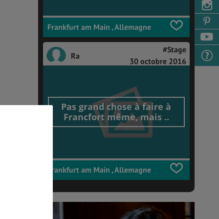
Frankfurt am Main , Allemagne
#Stage
Ra
30 octobre 2016
Pas grand chose à faire à
Francfort même, mais ..
Frankfurt am Main , Allemagne