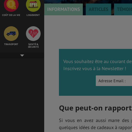
INFORMATIONS
ARTICLES
TÉMOI
COÛT DE LA VIE
LOGEMENT
TRANSPORT
SANTÉ &
SÉCURITÉ
Vous souhaitez être au courant des
Inscrivez vous à la Newsletter !
ÉTUDES
EMPLOIS &
STAGES
BONS PLANS
VOL
Que peut-on rapport
Si vous en avez aussi marre des p
quelques idées de cadeaux à rapporte
ASSURANCES