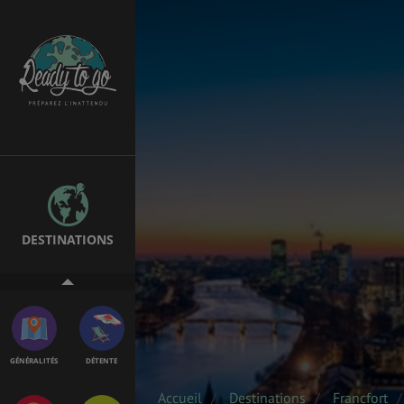
ÉTUDES
EMPLOIS &
STAGES
BONS PLANS
VOL
DESTINATIONS
ASSURANCES
GÉNÉRALITÉS
DÉTENTE
Accueil
Destinations
Francfort