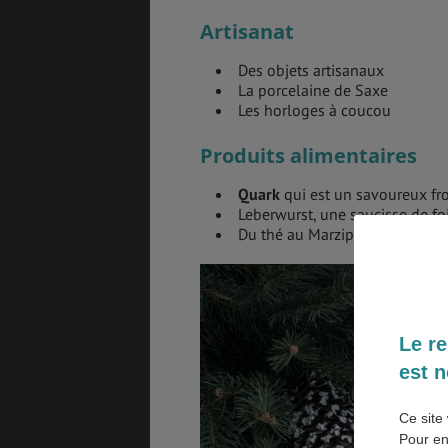
Artisanat
Des objets artisanaux
La porcelaine de Saxe
GÉNÉRALITÉS
DÉTENTE
Les horloges à coucou
Produits alimentaires
Quark
qui est un savoureux fr
COÛT DE LA VIE
LOGEMENT
Leberwurst, une saucisse de foi
Du thé au Marzipan.
TRANSPORT
SANTÉ &
SÉCURITÉ
Le re
est n
ÉTUDES
EMPLOIS &
STAGES
Ce site 
Pour en