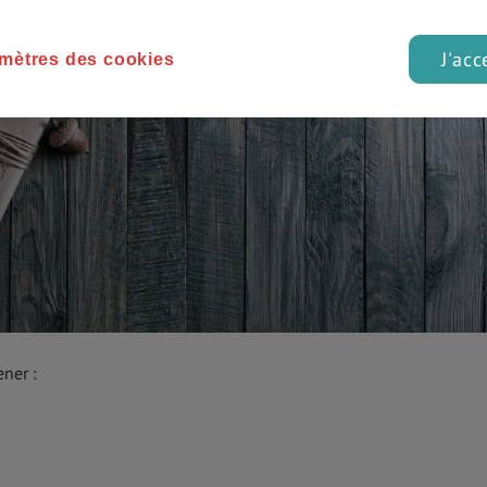
J'acc
mètres des cookies
ener :