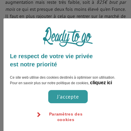
augmentation mais reste très faible, soit à
825€ brut par
mois
ce qui est presque deux fois moins élevé qu’en France.
Il faut en plus rajouter à cela que rentrer sur le marché de
l’emploi en Espagne cela n’est pas vraiment facile.
Si le nombre de chômeurs a un peu diminué et que
l’économie se relève ce n’est pas encore gagné et les places
pour travailler à Grenade coûtent d’autant plus chères car la
Le respect de votre vie privée
région de l’Andalousie est la plus touchée du pays par la
crise de l’emploi.
est notre priorité
Autant vous prévenir, il va falloir jouer des coudes et
Ce site web utilise des cookies destinés à optimiser son utilisation.
cliquez ici
démontrer toute votre motivation pour trouver un emploi à
Pour en savoir plus sur notre politique de cookies,
Grenade. Parler un bon espagnol sera aussi un pré-requis.
J'accepte
Les secteurs qui restent le plus dynamiques sont ceux de la
restauration et du tourisme.
Paramètres des
Pour en apprendre plus sur la
réglementation du travail en
cookies
Espagne
.