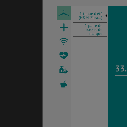
1 tenue d'été
(H&M, Zara…)
1 paire de
basket de
marque
33