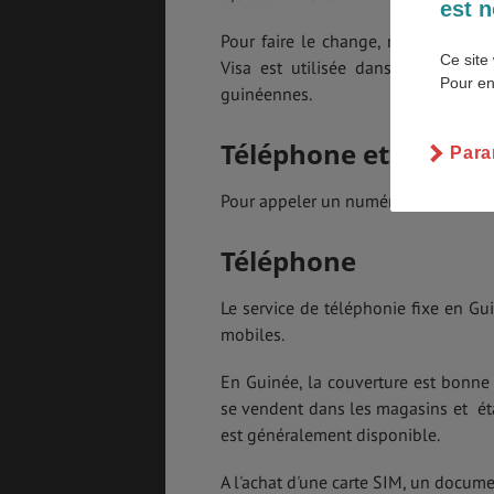
est n
Pour faire le change, rendez-vous 
SANTÉ &
ÉTUDES
Ce site 
SÉCURITÉ
Visa est utilisée dans le pays et 
Pour en
guinéennes.
Téléphone et interne
Para
EMPLOIS &
BONS PLANS
STAGES
Pour appeler un numéro guinéen en u
Téléphone
MÉTÉO & GÉO
VOL
Le service de téléphonie fixe en Gui
mobiles.
En Guinée, la couverture est bonne 
ASSURANCES
se vendent dans les magasins et étal
est généralement disponible.
A l'achat d'une carte SIM, un docum