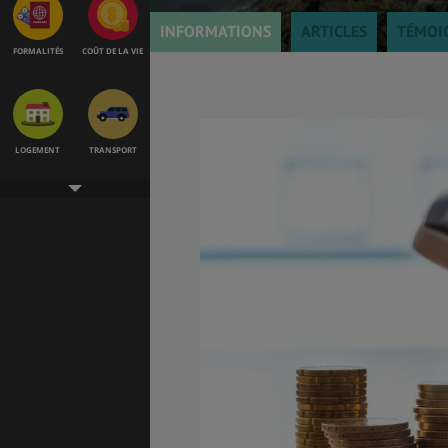
INFORMATIONS
ARTICLES
TÉMOI
FORMALITÉS
COÛT DE LA VIE
LOGEMENT
TRANSPORT
SANTÉ &
ÉTUDES
SÉCURITÉ
EMPLOIS &
BONS PLANS
STAGES
MÉTÉO & GÉO
VOL