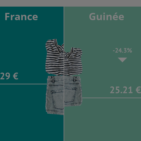
France
Guinée
-24.3%
.29 €
25.21 €