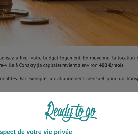
 pensez à fixer votre budget logement. En moyenne, la location 
ville à Conakry (la capitale) revient à environ
400 €/mois
.
isonnables. Par exemple, un abonnement mensuel pour un trans
omptez
33€/jour/personne.
Guinéen. En juillet 2020, le taux est d’environ : 1 Franc Guiné
spect de votre vie privée