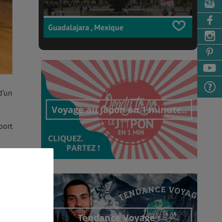
Guadalajara , Mexique
d’un
Voyage au Japon en 1 minute..
port
Découvrir cet interview
en =
Tendance Voyage :