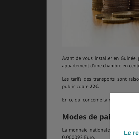
ASSURANCES
Avant de vous installer en Guinée,
GÉNÉRALITÉS
DÉTENTE
appartement d’une chambre en centre-
Les tarifs des transports sont ra
public coûte
22€.
FORMALITÉS
COÛT DE LA VIE
En ce qui concerne la nourriture, c
Modes de paiement
LOGEMENT
TRANSPORT
La monnaie nationale est le Franc 
Le re
0,000092 Euro.