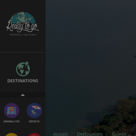
EMPLOIS &
BONS PLANS
STAGES
MÉTÉO & GÉO
VOL
DESTINATIONS
ASSURANCES
GÉNÉRALITÉS
DÉTENTE
Accueil
Destinations
Guinée