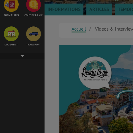
INFORMATIONS
ARTICLES
TÉMOI
FORMALITÉS
COÛT DE LA VIE
Accueil
Vidéos & Intervie
LOGEMENT
TRANSPORT
SANTÉ &
ÉTUDES
SÉCURITÉ
EMPLOIS &
BONS PLANS
STAGES
MÉTÉO & GÉO
VOL