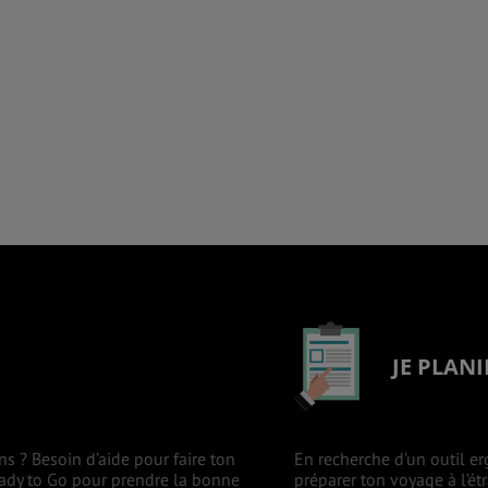
JE PLANI
ns ? Besoin d’aide pour faire ton
En recherche d’un outil er
eady to Go pour prendre la bonne
préparer ton voyage à l’ét