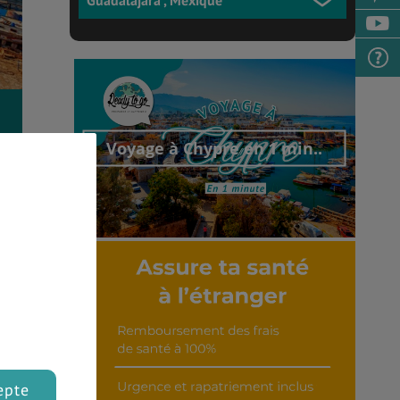
Voyage à Chypre en 1 min..
Découvrir cet interview
epte