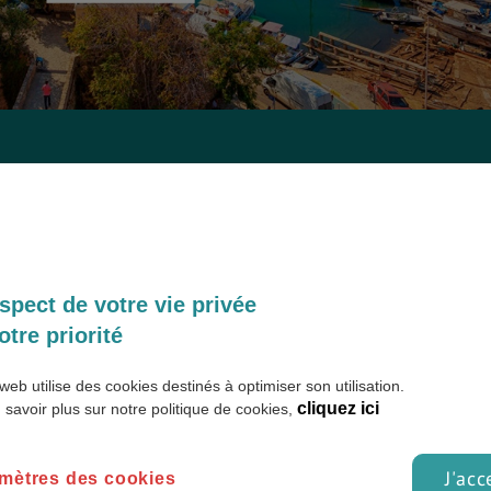
spect de votre vie privée
 est turc, Nicosie la capitale est à cheval à la frontière.
otre priorité
ur passer d’un pays à l’autre. Avec des siècles d’histoire et de
web utilise des cookies destinés à optimiser son utilisation.
gorge de bâtiments, musées, plages et parcs que vous pourrez
cliquez ici
 savoir plus sur notre politique de cookies,
 en moyenne 20% moins cher qu’en France, La partie grecque
J'acc
mètres des cookies