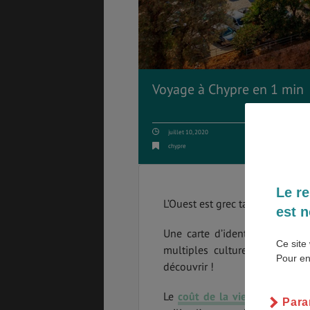
ASSURANCES
Voyage à Chypre en 1 min
juillet 10, 2020
GÉNÉRALITÉS
DÉTENTE
chypre
Le re
L’Ouest est grec tandis que l’Est
FORMALITÉS
COÛT DE LA VIE
est n
Une carte d’identité suffit po
Ce site 
multiples cultures, l’île re
Pour en
découvrir !
LOGEMENT
TRANSPORT
Le
coût de la vie à Chypre
est
Para