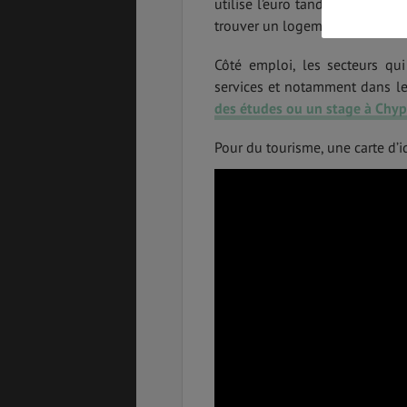
utilise l’euro tandis que la par
trouver un logement à moindre 
SANTÉ &
ÉTUDES
SÉCURITÉ
Côté emploi, les secteurs qui
services et notamment dans le 
des études ou un stage à Chyp
EMPLOIS &
BONS PLANS
STAGES
Pour du tourisme, une carte d’id
MÉTÉO & GÉO
VOL
ASSURANCES