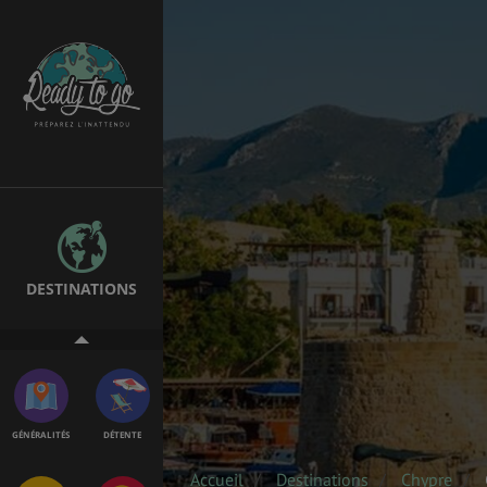
EMPLOIS &
BONS PLANS
STAGES
MÉTÉO & GÉO
VOL
DESTINATIONS
ASSURANCES
GÉNÉRALITÉS
DÉTENTE
Accueil
Destinations
Chypre