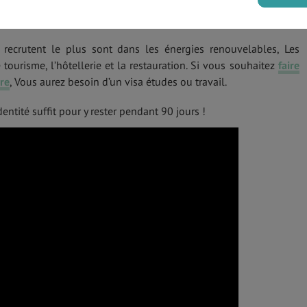
tie turque la livre turque. La vie étant moins chère, Vous pourrez
frais et économiser sur vos courses !
 recrutent le plus sont dans les énergies renouvelables, Les
tourisme, l’hôtellerie et la restauration. Si vous souhaitez
faire
re
, Vous aurez besoin d’un visa études ou travail.
entité suffit pour y rester pendant 90 jours !