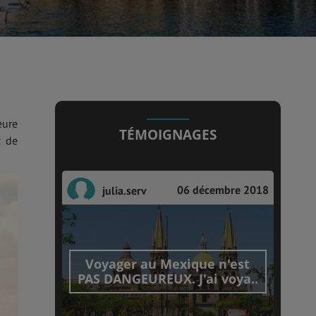
eure
TÉMOIGNAGES
c de
06 décembre 2018
julia.serv
Voyager au Mexique n'est
PAS DANGEUREUX. J'ai voya..