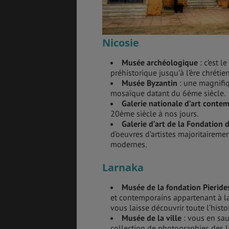
Nicosie
Musée archéologique
: c’est 
préhistorique jusqu’à l’ère chrétie
Musée Byzantin
: une magnifiq
mosaïque datant du 6ème siècle.
Galerie nationale d’art conte
20ème siècle à nos jours.
Galerie d’art de la Fondation 
d’oeuvres d’artistes majoritairem
modernes.
Larnaka
Musée de la fondation Pierid
et contemporains appartenant à la 
vous laisse découvrir toute l’histoi
Musée de la ville
: vous en sau
collection de photographies des l