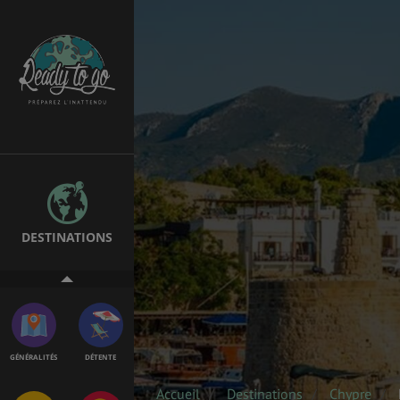
EMPLOIS &
BONS PLANS
STAGES
MÉTÉO & GÉO
VOL
DESTINATIONS
ASSURANCES
GÉNÉRALITÉS
DÉTENTE
Accueil
Destinations
Chypre