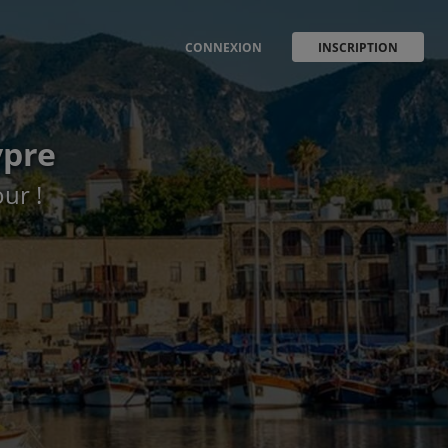
CONNEXION
INSCRIPTION
ypre
our !