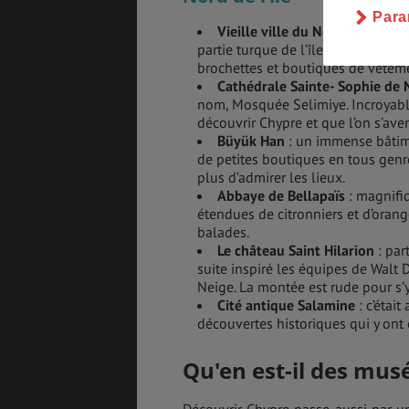
Para
Vieille ville du Nord de Nicosi
partie turque de l’île et plonger 
brochettes et boutiques de vêteme
Cathédrale Sainte- Sophie de 
nom, Mosquée Selimiye. Incroyabl
découvrir Chypre et que l’on s’aven
Büyük Han
: un immense bâtim
de petites boutiques en tous gen
plus d’admirer les lieux.
Abbaye de Bellapaïs
: magnifi
étendues de citronniers et d’orang
balades.
Le château Saint Hilarion
: par
suite inspiré les équipes de Walt 
Neige. La montée est rude pour s’y
Cité antique Salamine
: c’étai
découvertes historiques qui y ont
Qu'en est-il des mus