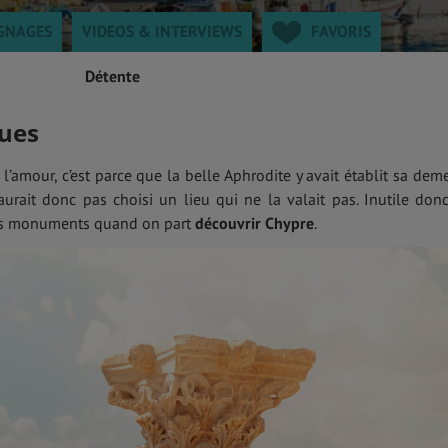
GNAGES
VIDEOS & INTERVIEWS
FAVORIS
Détente
ues
e l’amour, c’est parce que la belle Aphrodite y avait établit sa dem
’aurait donc pas choisi un lieu qui ne la valait pas. Inutile don
ues monuments quand on part
découvrir Chypre
.