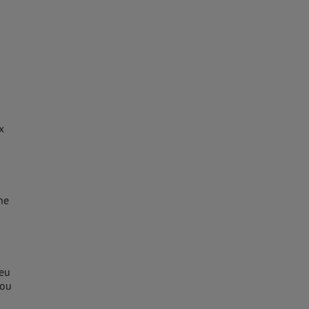
x
ne
 eu
 ou