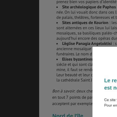
prenez bien vos papiers d’identité
Site archéologique de Paphos
née. On lui vouait donc dans ces li
SANTÉ &
ÉTUDES
SÉCURITÉ
de palais, théâtres, forteresses et
Sites antiques de Kourion
: les
sont alternées en ces lieux lui la
mosaïques, sa basiliques paléo-chr
aujourd’hui encore des opéras dur
EMPLOIS &
BONS PLANS
STAGES
L’église Panagia Angeloktisi
: s
ancienne mosaïque de la Vierge de
funéraires. Le nom de l’église signi
Elises byzantines de Troodos
:
siècle et qui sont classées au pat
MÉTÉO & GÉO
VOL
mine, il faut se rendre à l’intérie
Leur beauté et leur originalité on
la cathédrale Saint Jean à Nicosie.
Le re
est n
Bon à savoir
: deux check-points se t
ASSURANCES
en tout 7 points de passages sur l’î
Ce site 
acceptent par exemple uniquement l
Pour en
Nord de l’île