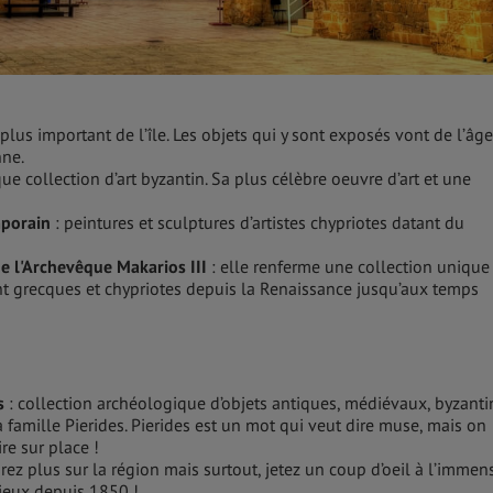
le plus important de l’île. Les objets qui y sont exposés vont de l’âge
nne.
ue collection d’art byzantin. Sa plus célèbre oeuvre d’art et une
mporain
: peintures et sculptures d’artistes chypriotes datant du
de l'Archevêque Makarios III
: elle renferme une collection unique
ent grecques et chypriotes depuis la Renaissance jusqu’aux temps
es
: collection archéologique d’objets antiques, médiévaux, byzanti
famille Pierides. Pierides est un mot qui veut dire muse, mais on
re sur place !
rez plus sur la région mais surtout, jetez un coup d’oeil à l’immen
ieux depuis 1850 !