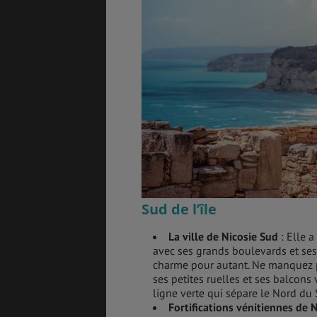
ASSURANCES
GÉNÉRALITÉS
DÉTENTE
Sud de l’île
FORMALITÉS
COÛT DE LA VIE
La ville de Nicosie Sud
: Elle 
avec ses grands boulevards et ses
charme pour autant. Ne manquez p
ses petites ruelles et ses balcons 
LOGEMENT
TRANSPORT
ligne verte qui sépare le Nord du 
Fortifications vénitiennes de 