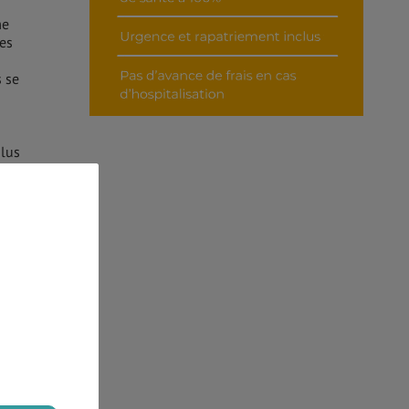
me
ges
s se
plus
 de
.
est
en a
ains