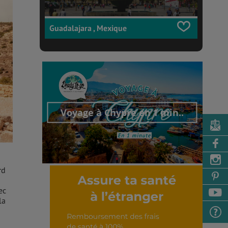
Guadalajara , Mexique
Voyage à Chypre en 1 min..
rd
Découvrir cet interview
ec
la