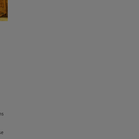
ns
se