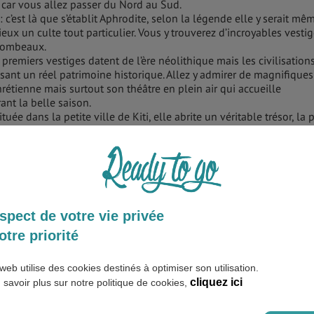
 car vous allez passer du Nord au Sud.
: c’est là que s’établit Aphrodite, selon la légende elle y serait mê
eux un culte tout particulier. Vous y trouverez d’incroyables vesti
 tombeaux.
 premiers vestiges datent de l’ère néolithique mais les civilisation
issant un réel patrimoine historique. Allez y admirer de magnifiques
étienne mais surtout son théâtre en plein air qui accueille
ant la belle saison.
ituée dans la petite ville de Kiti, elle abrite un véritable trésor, la 
bout tenant l'enfant Jésus. Vous trouverez aussi des tombes
fie qu’elle a été « construite par les anges. »
 il y en a 10 dans la région de Troodos, datant du 8ème au 12ème
rimoine mondial de l’UNESCO. Si de l’extérieur elles ne payent pas
ur pour découvrir les fresques très colorées qui remplissent les murs
t donné à Chypre le surnom de « l’île des saints ». La plus connue 
spect de votre vie privée
otre priorité
rouvent dans la ville de Nicosie pour passer du Nord au Sud. Il y 
le. Renseignez-vous sur leurs conditions qui peuvent changer (cert
web utilise des cookies destinés à optimiser son utilisation.
es piétons).
cliquez ici
 savoir plus sur notre politique de cookies,