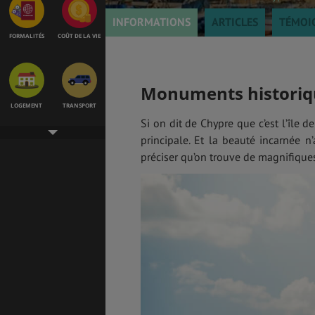
INFORMATIONS
ARTICLES
TÉMOI
FORMALITÉS
COÛT DE LA VIE
Monuments historiq
LOGEMENT
TRANSPORT
Si on dit de Chypre que c’est l’île d
principale. Et la beauté incarnée n
préciser qu’on trouve de magnifiq
SANTÉ &
ÉTUDES
SÉCURITÉ
EMPLOIS &
BONS PLANS
STAGES
MÉTÉO & GÉO
VOL