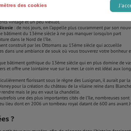
J'acc
mètres des cookies
e
: il suffit de traverser la fameuse ligne verte pour pénétrer dans 
dans une toute autre ambiance de petites ruelles, cafés, stands de
nts vintage et un peu vieillot.
Nicosie
: de nos jours, on l’appelle plus couramment par son nou
e bâtiment du 13ème siècle à ne pas manquer lorsqu’on part
ture dans le Nord de l’île.
ent construit par les Ottomans au 15ème siècle qui accueille
res dans une ambiance de souk où vous trouverez votre bonheur 
que bâtiment gothique du 13ème siècle qui en plus domine de va
ers et offre une lointaine vue sur la mer. Le coin est idéal aux lon
ticulièrement florissant sous le règne des Lusignan, il aurait par la
Disney pour la création du château de la vilaine reine dans Blanch
 rendre mais le jeu en vaut la chandelle.
t autrefois une des plus importantes cités de l’île, nombreuses sont 
 eu lieu dont en 2006 un tombeau royal datant de 600 ans avant J
ées ?