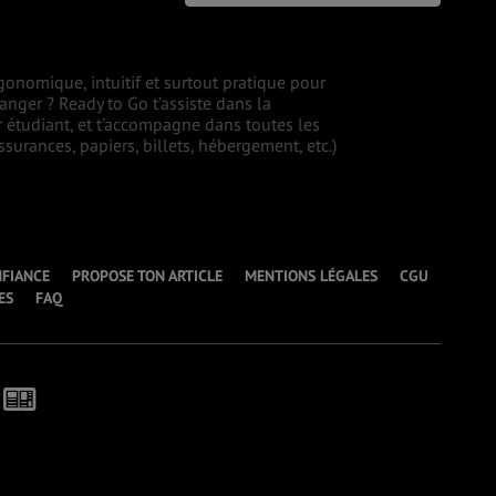
gonomique, intuitif et surtout pratique pour
ranger ? Ready to Go t’assiste dans la
r étudiant, et t’accompagne dans toutes les
surances, papiers, billets, hébergement, etc.)
NFIANCE
PROPOSE TON ARTICLE
MENTIONS LÉGALES
CGU
ES
FAQ