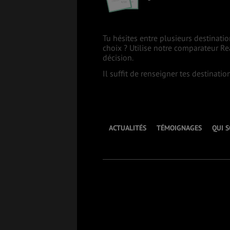
SANTÉ &
ÉTUDES
SÉCURITÉ
Tu hésites entre plusieurs destinatio
choix ? Utilise notre comparateur R
décision.
Il suffit de renseigner tes destinati
EMPLOIS &
BONS PLANS
STAGES
MÉTÉO & GÉO
VOL
ACTUALITÉS
TÉMOIGNAGES
QUI 
ASSURANCES