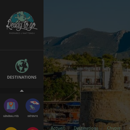
EMPLOIS &
BONS PLANS
STAGES
MÉTÉO & GÉO
VOL
DESTINATIONS
ASSURANCES
GÉNÉRALITÉS
DÉTENTE
Accueil
Destinations
Chypre