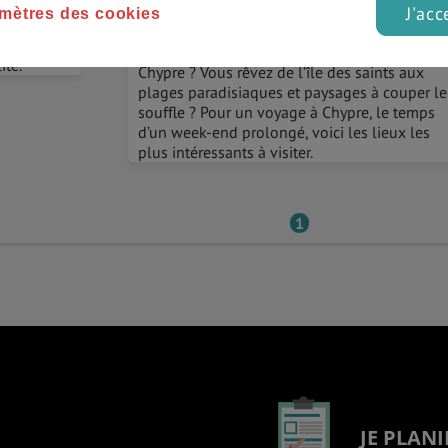
nce,
les lieux à ne pas manquer
J'acc
mètres des cookies
ements
 grâce à
Vous préparez votre prochaine escapade à
ité.
Chypre ? Vous rêvez de l’île des saints aux
plages paradisiaques et paysages à couper le
souffle ? Pour un voyage à Chypre, le temps
d’un week-end prolongé, voici les lieux les
plus intéressants à visiter.
1
JE PLANI