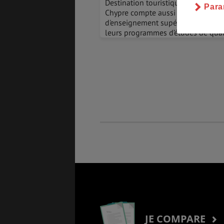
Destination touristique par excelle
Para
Chypre compte aussi des établiss
d'enseignement supérieur reconnus
leurs programmes d’études de qual
ASSURANCES
GÉNÉRALITÉS
DÉTENTE
FORMALITÉS
COÛT DE LA VIE
LOGEMENT
TRANSPORT
JE COMPARE