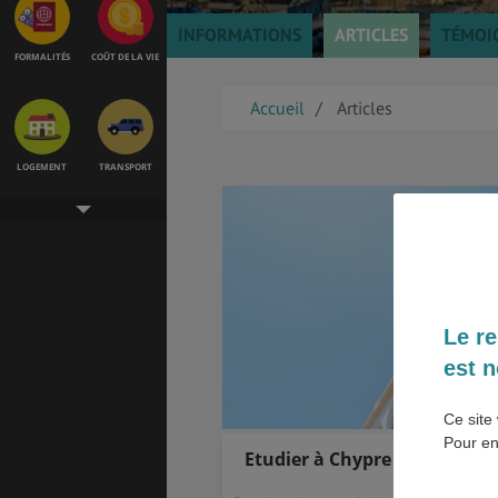
INFORMATIONS
ARTICLES
TÉMOI
FORMALITÉS
COÛT DE LA VIE
Accueil
Articles
LOGEMENT
TRANSPORT
SANTÉ &
ÉTUDES
SÉCURITÉ
Le re
est n
EMPLOIS &
BONS PLANS
STAGES
Ce site 
Pour en
Etudier à Chypre
MÉTÉO & GÉO
VOL