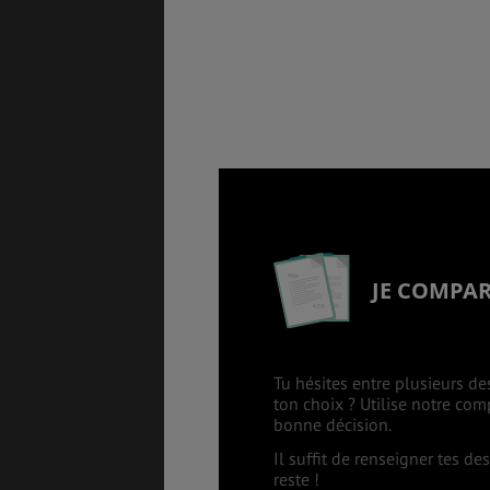
SANTÉ &
ÉTUDES
SÉCURITÉ
EMPLOIS &
BONS PLANS
STAGES
MÉTÉO & GÉO
VOL
JE COMPA
PVT
ASSURANCES
Tu hésites entre plusieurs de
ton choix ? Utilise notre co
bonne décision.
Il suffit de renseigner tes d
reste !