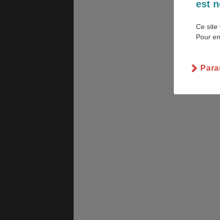
est n
Ce site 
Pour en
PVT
ASSURANCES
Para
GÉNÉRALITÉS
DÉTENTE
FORMALITÉS
COÛT DE LA VIE
LOGEMENT
TRANSPORT