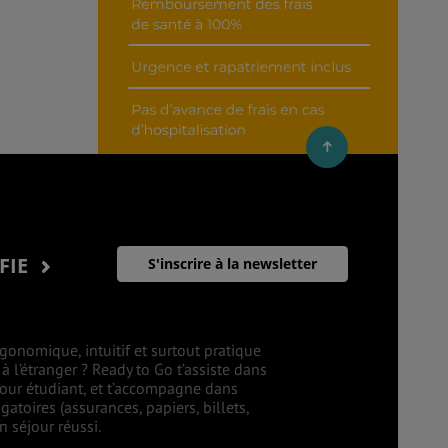
IFIE
S'inscrire à la newsletter
gonomique, intuitif et surtout pratique
 l’étranger ? Ready to Go t’assiste dans
éjour étudiant, et t’accompagne dans
atoires (assurances, papiers, billets,
 séjour réussi.