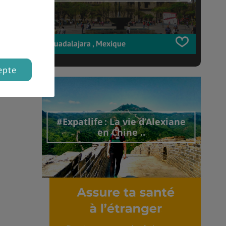
Guadalajara , Mexique
epte
#Expatlife : La vie d’Alexiane
en Chine ..
Découvrir cet interview