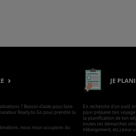
RE
JE PLAN
stinations ? Besoin d’aide pour faire
En recherche d’un outil er
mparateur Ready to Go pour prendre la
pour préparer ton voyage à
la planification de ton s
toutes les démarches oblig
estinations, nous nous occupons du
hébergement, etc.) pour un