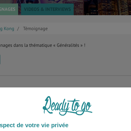
GNAGES
VIDEOS & INTERVIEWS
g Kong
Témoignage
gnages dans la thématique « Généralités » !
spect de votre vie privée