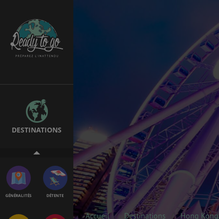
EMPLOIS &
BONS PLANS
STAGES
MÉTÉO & GÉO
VOL
DESTINATIONS
PVT
ASSURANCES
GÉNÉRALITÉS
DÉTENTE
Accueil
Destinations
Hong Kong