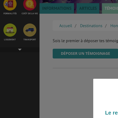
INFORMATIONS
ARTICLES
TÉMOI
FORMALITÉS
COÛT DE LA VIE
Accueil
Destinations
Hon
LOGEMENT
TRANSPORT
Sois le premier à déposer tes témoi
DÉPOSER UN TÉMOIGNAGE
SANTÉ &
ÉTUDES
SÉCURITÉ
EMPLOIS &
BONS PLANS
STAGES
Le re
MÉTÉO & GÉO
VOL