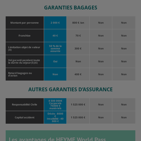
GARANTIES BAGAGES
Montant par personne
2 000 €
800 € /an
Non
Non
Franchise
40 €
70 €
Non
Non
50 % de la
Limitation objet de valeur
somme
300 €
Non
Non
(4)
assurée
Vol garanti pendant toute
Oui
Non
Non
Non
la durée du séjour(5)(6)
Retard bagages ou
Non
400 €
Non
Non
d’avion
AUTRES GARANTIES D’ASSURANCE
4 500 000€
Corporels
Responsabilité Civile
1 525 000 €
Non
Non
75000 €
matériels
Décès : 8000
€
Capital accident
1 525 000 €
Non
Non
Invalidité : 40
000 €
Les avantages de HEYME World Pass