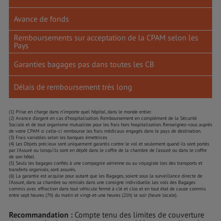
Avance de fonds
Remboursements sur acceptation de la CPAM selon les
Pays
Garanties bagages pas dans toutes les CB
Délais de remboursement très long
(1) Prise en charge dans n’importe quel hôpital, dans le monde entier.
(2) Avance d’argent en cas d’hospitalisation. Remboursement en complément de la Sécurité
Sociale et de tout organisme mutualiste pour les frais hors hospitalisation. Renseignez-vous auprès
de votre CPAM si celle-ci rembourse les frais médicaux engagés dans le pays de destination.
(3) Frais variables selon les banques émettrices
(4) Les Objets précieux sont uniquement garantis contre le vol et seulement quand ils sont portés
par l’Assuré ou lorsqu’ils sont en dépôt dans le coffre de la chambre de l'assuré ou dans le coffre
de son hôtel.
(5) Seuls les bagages confiés à une compagnie aérienne ou au voyagiste lors des transports et
transferts organisés, sont assurés.
(6) La garantie est acquise pour autant que les Bagages, soient sous la surveillance directe de
l’Assuré, dans sa chambre ou remisés dans une consigne individuelle. Les vols des Bagages
commis avec effraction dans tout véhicule fermé à clé et clos et en tout état de cause commis
entre sept heures (7h) du matin et vingt-et-une heures (21h) le soir (heure locale).
Recommandation :
Compte tenu des limites de couverture