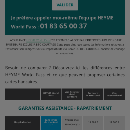
Je préfère appeler moi-même l’équipe HEYME
01 83 65 00 37
World Pass :
L’ASSURANCE
HEYME World Pass
EST COMMERCIALISÉE PAR L’INTERMÉDIAIRE DE NOTRE
PARTENAIRE EXCLUSIF, BTC COURTAGE. Cette page ainsi que toutes les informations relatives à
l’assurance sont rédigées sous la responsabilité exclusive DE BTC COURTAGE, société de courtage
en assurances.
Besoin de comparer ? Découvrez ici les différences entre
HEYME World Pass et ce que peuvent proposer certaines
cartes bancaires.
Visa Premier
HEYME World
Eurocard
Visa
Gold
Pass
Mastercard
international
Eurocard
GARANTIES ASSISTANCE - RAPATRIEMENT
Sans limite
Avance max
Hospitalisation
de montant
:
11 000 €
11 000 €
(1)
155 000 € (2)