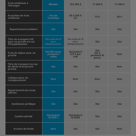
Frais médicaux à
Illimités
155 000 €
11 000 €
11 000 €
l’étranger
Franchise de frais
Pas de
50 à 200 €
75 €
50 €
médicaux
Franchise
(3)
Rapatriement sanitaire
Oui
Oui
Oui
Oui
Titre de transport AR
Oui si plus de 15
Oui si plus de 10
pour un proche en cas
Oui
Oui
jours
jours
d’hospitalisation
d’hospitalisation
d’hospitalisation
Oui
Oui (80 euros
Oui jusqu’à
Frais de séjour pour un
(65 €
pendant 5
125 € par
Non
proche
pendant 10
nuits)
nuit
jours)
Titre de transport en cas
de décès d’un parent
Oui
Oui
Oui
Non
proche
Collaborateur de
Non
Non
Non
Non
remplacement
Rapatriement du corps
Oui
Oui
Oui
Oui
(décès)
Assistance juridique
Oui
Oui
Oui
Oui
Oui jusqu’à
Oui jusqu’à
Caution pénale
Oui
Oui
10 000 €
16 000€
Avance de fonds
Non
Oui
Oui
Non