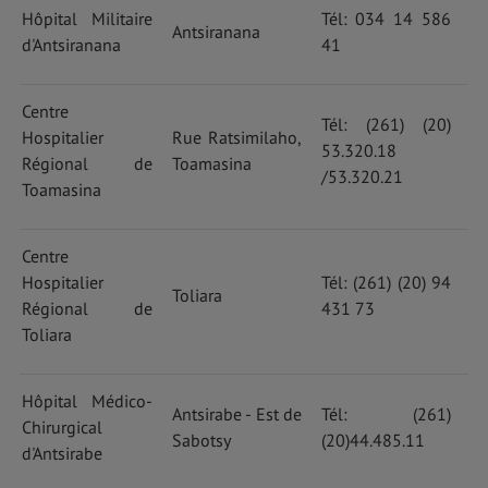
Hôpital Militaire
Tél: 034 14 586
Antsiranana
d'Antsiranana
41
Centre
Tél: (261) (20)
Hospitalier
Rue Ratsimilaho,
53.320.18
Régional de
Toamasina
/53.320.21
Toamasina
Centre
Hospitalier
Tél: (261) (20) 94
Toliara
Régional de
431 73
Toliara
Hôpital Médico-
Antsirabe - Est de
Tél: (261)
Chirurgical
Sabotsy
(20)44.485.11
d'Antsirabe