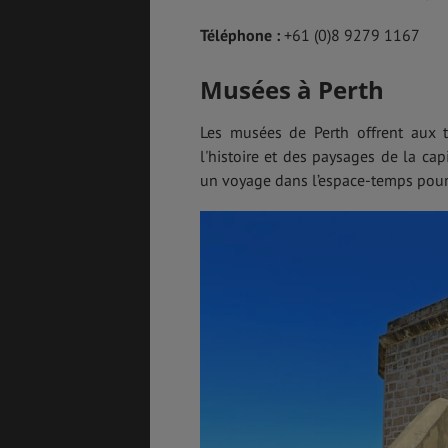
Téléphone :
+61 (0)8 9279 1167
Musées à Perth
Les musées de Perth offrent aux t
l'histoire et des paysages de la capi
un voyage dans l’espace-temps pour d