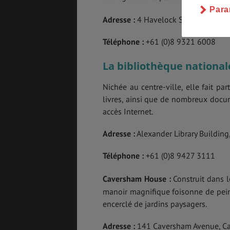
Para
Adresse :
4 Havelock Street, Perth, W
Téléphone :
+61 (0)8 9321 6008
La bibliothèque national
Nichée au centre-ville, elle fait pa
livres, ainsi que de nombreux docum
accès Internet.
Adresse :
Alexander Library Building, 
Téléphone :
+61 (0)8 9427 3111
Caversham House :
Construit dans 
manoir magnifique foisonne de peint
encerclé de jardins paysagers.
Adresse :
141 Caversham Avenue, Cav