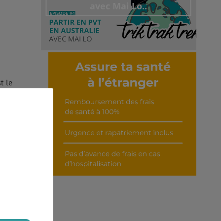
avec Mai Lo..
Découvrir cet interview
t le
 des
 des
 une