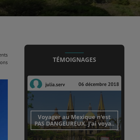
ents
TÉMOIGNAGES
dons
06 décembre 2018
julia.serv
Voyager au Mexique n'est
PAS DANGEUREUX. J'ai voya..