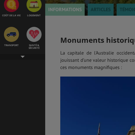
INFORMATIONS
ARTICLES
TÉMOI
COÛT DE LA VIE
LOGEMENT
Monuments historiq
TRANSPORT
SANTÉ &
SÉCURITÉ
La capitale de l'Australie occid
jouissant d’une valeur historique c
ces monuments magnifiques :
ÉTUDES
EMPLOIS &
STAGES
BONS PLANS
VOL
ASSURANCES