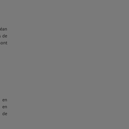
céan
s de
sont
s en
, en
e de