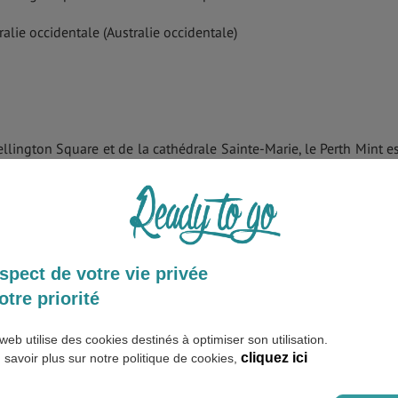
ralie occidentale (Australie occidentale)
ellington Square et de la cathédrale Sainte-Marie, le Perth Mint es
ème
 monnaies. Construit au 19
siècle, cet établissement abrite
ion de lingots d’or, ainsi qu’une boutique de souvenirs.
ern Australia (WA)
spect de votre vie privée
otre priorité
Perth
web utilise des cookies destinés à optimiser son utilisation.
cet établissement se trouve en face du Parlement et à proximité
cliquez ici
 savoir plus sur notre politique de cookies,
édifice vous propose d’apprécier une architecture hallucinante,
istoriques.