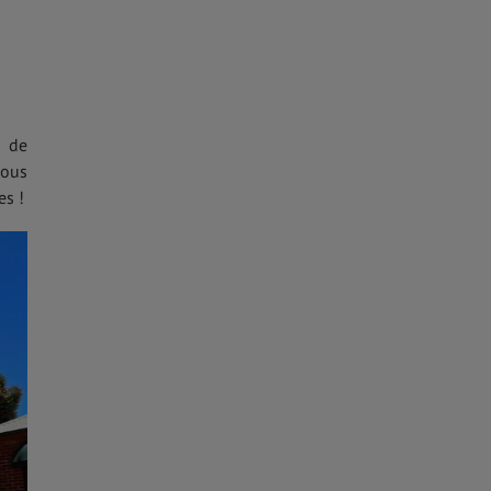
, de
vous
es !