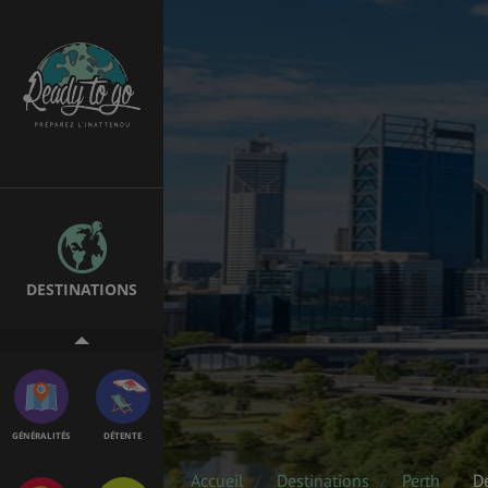
ÉTUDES
EMPLOIS &
STAGES
BONS PLANS
VOL
DESTINATIONS
ASSURANCES
GÉNÉRALITÉS
DÉTENTE
Accueil
Destinations
Perth
D