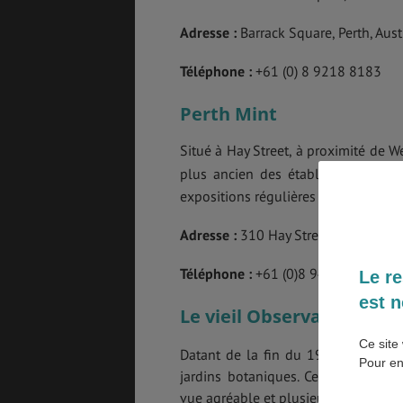
Adresse :
Barrack Square, Perth, Aust
BONS PLANS
VOL
Téléphone :
+61 (0) 8 9218 8183
Perth Mint
ASSURANCES
Situé à Hay Street, à proximité de W
plus ancien des établissements de
expositions régulières de la product
Adresse :
310 Hay Street, Perth, West
Téléphone :
+61 (0)8 9421 7277
Le re
est n
Le vieil Observatoire de 
Ce site 
ème
Datant de la fin du 19
siècle, 
Pour en
jardins botaniques. Ce magnifique 
vue agréable et plusieurs éléments h