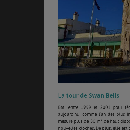
GÉNÉRALITÉS
DÉTENTE
COÛT DE LA VIE
LOGEMENT
TRANSPORT
SANTÉ &
SÉCURITÉ
La tour de Swan Bells
Bâti entre 1999 et 2001 pour fêt
aujourd’hui comme l’un des plus imp
ÉTUDES
EMPLOIS &
STAGES
mesure plus de 80 m² de haut dispos
nouvelles cloches. De plus, elle est 