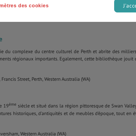
J'acc
mètres des cookies
estern Australia (WA)
e
rtie du complexe du centre culturel de Perth et abrite des millier
ents régionaux importants. Egalement, cette bibliothèque jouit 
Francis Street, Perth, Western Australia (WA)
ème
le 19
siècle et situé dans la région pittoresque de Swan Valley
ures historiques, d'antiquités et de meubles d'époque, tout en é
ersham, Western Australia (WA)