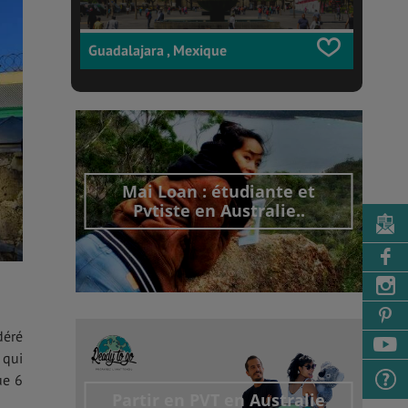
Guadalajara , Mexique
Mai Loan : étudiante et
Pvtiste en Australie..
déré
Découvrir cet interview
 qui
ue 6
Partir en PVT en Australie