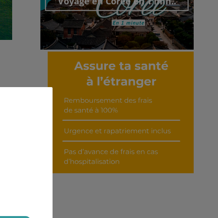
Voyage en Corée en 1 min..
Découvrir cet interview
é et
e le