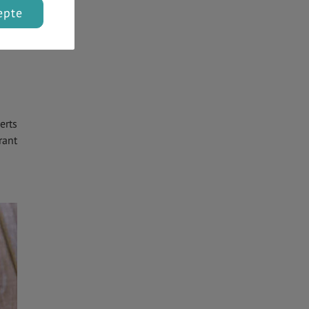
epte
e la
ante
erts
rant