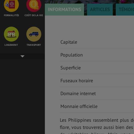
INFORMATIONS
ARTICLES
TÉMOI
FORMALITÉS
COÛT DE LA VIE
Capitale
LOGEMENT
TRANSPORT
Population
Superficie
SANTÉ &
ÉTUDES
SÉCURITÉ
Fuseaux horaire
Domaine internet
EMPLOIS &
BONS PLANS
Monnaie officielle
STAGES
Les Philippines rassemblent plus d
flore, vous trouverez aussi bien de
MÉTÉO & GÉO
VOL