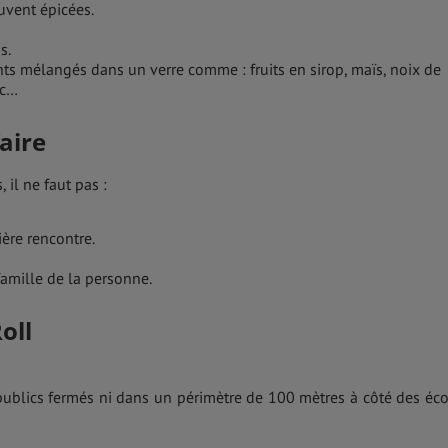
uvent épicées.
s.
nts mélangés dans un verre comme : fruits en sirop, maïs, noix de
tc…
aire
 il ne faut pas :
ière rencontre.
 famille de la personne.
oll
 publics fermés ni dans un périmètre de 100 mètres à côté des éco