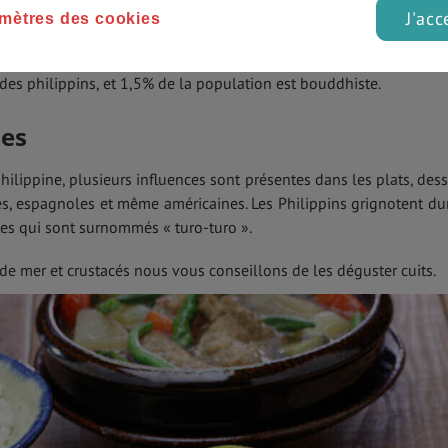
J'acc
mètres des cookies
majeure aux Philippines puisqu’elle concerne environ 84% d
 musulmane avec envrion 7% des philippins, la religion protest
es philippins, et 1,5% de la population est bouddhiste.
nes
ilippine, plusieurs influences sont présentes dans les plats, dess
s, espagnoles et même américaines. Les Philippins grignotent du
ces qui sont surnommés « turo-turo ».
de mer et crustacés nous vous conseillons de les déguster cuits.