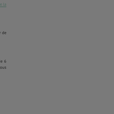
e la
r de
de 6
vous