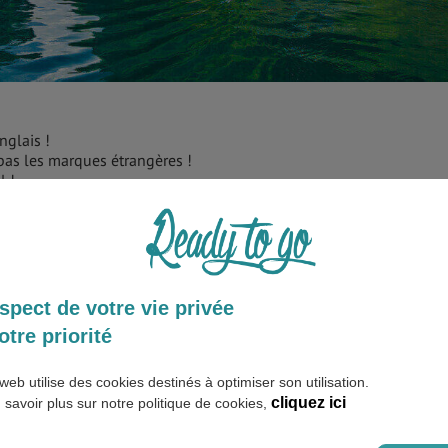
nglais !
pas les marques étrangères !
l !
lement mangée !
Philippines
ipino appelé également tagalog mais aussi l’anglais qui est parl
spect de votre vie privée
s. Ensuite, de nombreuses autres langues sont parlées comm
otre priorité
okkien et bien d’autres.
web utilise des cookies destinés à optimiser son utilisation.
cliquez ici
 savoir plus sur notre politique de cookies,
 république, présidée par Rodrigo Duterte depuis le 30 juin 2016.