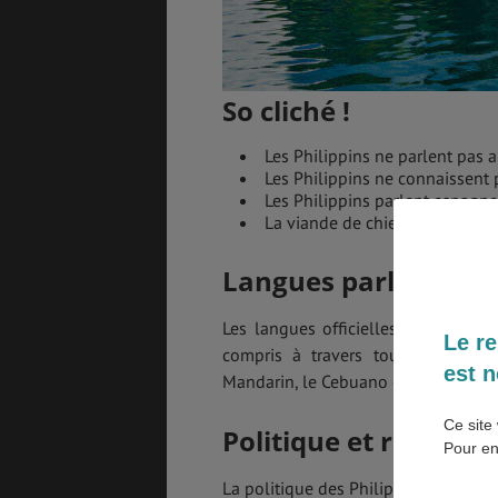
SANTÉ &
ÉTUDES
SÉCURITÉ
So cliché !
Les Philippins ne parlent pas a
EMPLOIS &
BONS PLANS
STAGES
Les Philippins ne connaissent 
Les Philippins parlent espagno
La viande de chien est norma
Langues parlées aux 
MÉTÉO & GÉO
VOL
Les langues officielles sont le fil
Le re
compris à travers toutes les île
est n
Mandarin, le Cebuano ou encore le H
ASSURANCES
Ce site 
Politique et religion
Pour en
La politique des Philippines est une