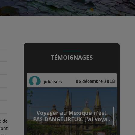
TÉMOIGNAGES
06 décembre 2018
julia.serv
Voyager au Mexique n'est
PAS DANGEUREUX. J'ai voya..
t de
sont