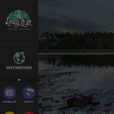
EMPLOIS &
BONS PLANS
STAGES
MÉTÉO & GÉO
VOL
DESTINATIONS
ASSURANCES
GÉNÉRALITÉS
DÉTENTE
Accueil
Destinations
Philippines