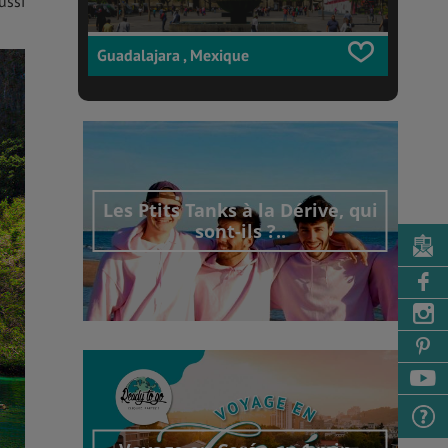
ussi
Guadalajara , Mexique
Les Ptits Tanks à la Dérive, qui
sont-ils ?..
Découvrir cet interview