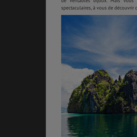
de véritables bijoux. Mais vous
spectaculaires, à vous de découvrir 
ASSURANCES
GÉNÉRALITÉS
DÉTENTE
FORMALITÉS
COÛT DE LA VIE
LOGEMENT
TRANSPORT