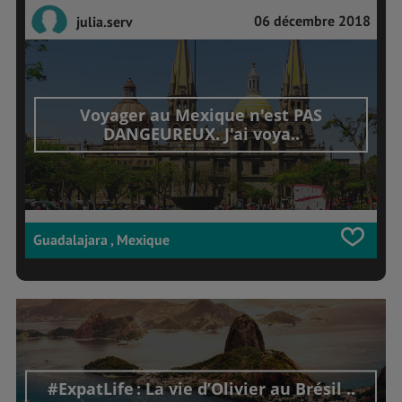
06 décembre 2018
julia.serv
Voyager au Mexique n'est PAS
DANGEUREUX. J'ai voya..
Guadalajara , Mexique
#ExpatLife : La vie d’Olivier au Brésil ..