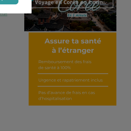
Voyage en Corée en 1 min..
déjà
Découvrir cet interview