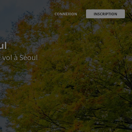
CONNEXION
INSCRIPTION
ul
 vol à Séoul