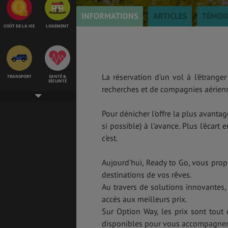
INFORMATIONS
ARTICLES
TÉMOI
COÛT DE LA VIE
LOGEMENT
La réservation d'un vol à l'étrange
TRANSPORT
SANTÉ &
SÉCURITÉ
recherches et de compagnies aérienne
Pour dénicher l'offre la plus avanta
si possible) à l'avance. Plus l'écart
ÉTUDES
EMPLOIS &
STAGES
c'est.
Aujourd'hui, Ready to Go, vous prop
destinations de vos rêves.
BONS PLANS
VOL
Au travers de solutions innovantes,
accès aux meilleurs prix.
Sur Option Way, les prix sont tout 
disponibles pour vous accompagne
ASSURANCES