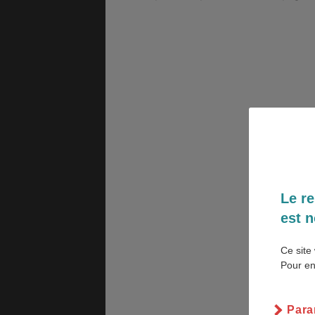
GÉNÉRALITÉS
DÉTENTE
COÛT DE LA VIE
LOGEMENT
Le re
TRANSPORT
SANTÉ &
est n
SÉCURITÉ
Ce site 
Pour en
ÉTUDES
EMPLOIS &
STAGES
Para