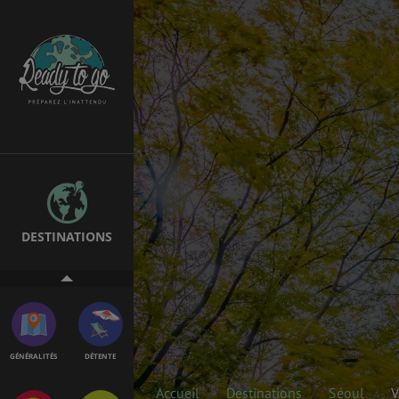
ÉTUDES
EMPLOIS &
STAGES
BONS PLANS
VOL
DESTINATIONS
ASSURANCES
GÉNÉRALITÉS
DÉTENTE
Accueil
Destinations
Séoul
V