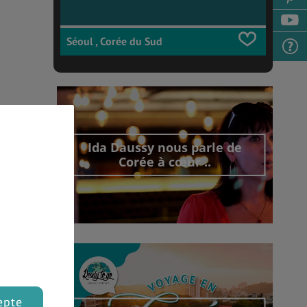
Séoul , Corée du Sud
Ida Daussy nous parle de
Corée à cœur ..
Découvrir cet interview
epte