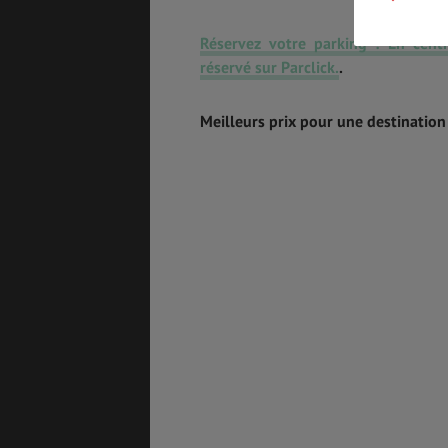
Réservez votre parking ! En cent
BONS PLANS
VOL
réservé sur Parclick.
.
Meilleurs prix pour une destination
ASSURANCES