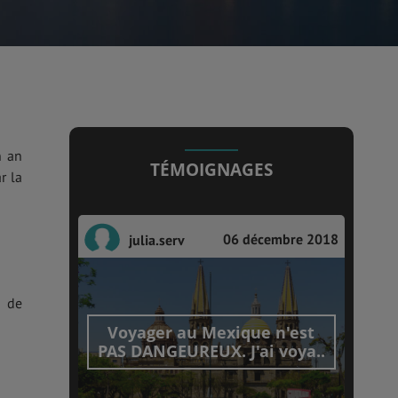
n an
TÉMOIGNAGES
r la
06 décembre 2018
julia.serv
r de
Voyager au Mexique n'est
PAS DANGEUREUX. J'ai voya..