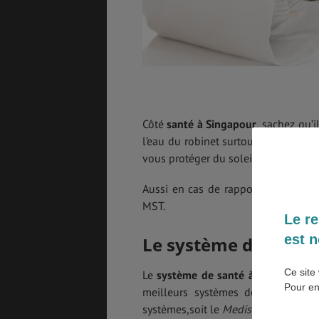
SANTÉ &
ÉTUDES
SÉCURITÉ
EMPLOIS &
BONS PLANS
STAGES
Côté
santé à Singapour
,
sachez qu’i
l’eau du robinet surtout si vous ave
vous protéger du soleil.
MÉTÉO & GÉO
VOL
Aussi en cas de rapports sexuels, i
MST.
Le re
est n
Le système de santé
ASSURANCES
Ce site 
Le
système de santé à Singapour
es
Pour en
meilleurs systèmes de santé selon
systèmes,soit le
Medisave
, le
MediSh