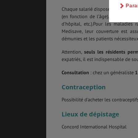
Para
Chaque salarié dispose d’un «
Medic
(en fonction de l’âge). Le montant 
d’hôpital, etc.).Pour les maladies
Medisave, leur couverture est as
démunies et les patients nécessiteux
Attention,
seuls les résidents per
expatriés, il est indispensable de so
Consultation
:
chez un généraliste
1
Contraception
Possibilité d'acheter les contracepti
Lieux de dépistage
Concord International Hospital