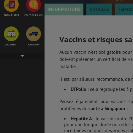
INFORMATIONS
ARTICLES
TÉMOI
FORMALITÉS
COÛT DE LA VIE
Vaccins et risques sa
LOGEMENT
TRANSPORT
Aucun vaccin n’est obligatoire pour
doivent présenter un certificat de va
maladie.
SANTÉ &
ÉTUDES
SÉCURITÉ
Il est, par ailleurs, recommandé, de 
DTPolio
: cela regroupe les 3 p
Pensez également aux vaccins s
EMPLOIS &
BONS PLANS
STAGES
problèmes de
santé à Singapour
:
Hépatite A
: le vaccin contre l
pour une longue durée ou celles q
incertaines ou dans des zones iso
MÉTÉO & GÉO
VOL