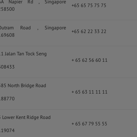
6A Napier Rd , Singapore
+65 65 75 75 75
258500
Outram Road , Singapore
+65 62 22 33 22
169608
11 Jalan Tan Tock Seng
+ 65 62 56 60 11
308433
585 North Bridge Road
+ 65 63 11 11 11
188770
5 Lower Kent Ridge Road
+ 65 67 79 55 55
119074