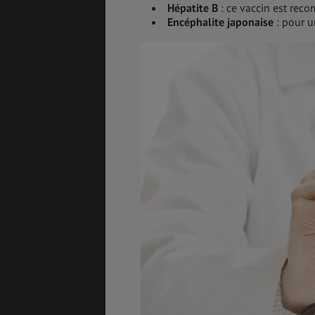
Hépatite B
: ce vaccin est rec
Encéphalite japonaise
: pour u
ASSURANCES
GÉNÉRALITÉS
DÉTENTE
FORMALITÉS
COÛT DE LA VIE
LOGEMENT
TRANSPORT