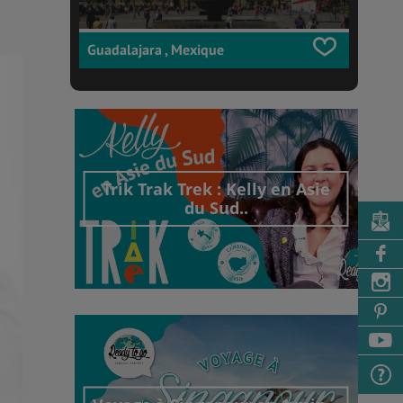
Guadalajara , Mexique
Trik Trak Trek : Kelly en Asie
du Sud..
Découvrir cet interview