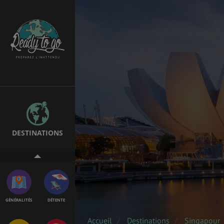
EMPLOIS &
BONS PLANS
STAGES
MÉTÉO & GÉO
VOL
DESTINATIONS
ASSURANCES
GÉNÉRALITÉS
DÉTENTE
Accueil
Destinations
Singapour