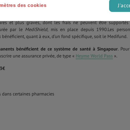
J'acc
mètres des cookies
al Saving Account
» qu’il alimente à raison de 6% à 8% de son sal
constitué lui sert à couvrir ses dépenses de santé (ex : les fact
 rares et plus graves, dont les frais ne peuvent être supportés
surée par le
MediShield
, mis en place depuis 1990.Les perso
 bénéficient, quant à eux, d’un fond spécifique, soit le Medifund.
manents bénéficient de ce système de santé à Singapour
. Pour
uscrire une assurance privée, de type «
Heyme World Pass
».
3€
fs dans certaines pharmacies