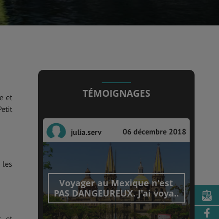
TÉMOIGNAGES
e et
etit
06 décembre 2018
julia.serv
 les
Voyager au Mexique n'est
PAS DANGEUREUX. J'ai voya..
s et