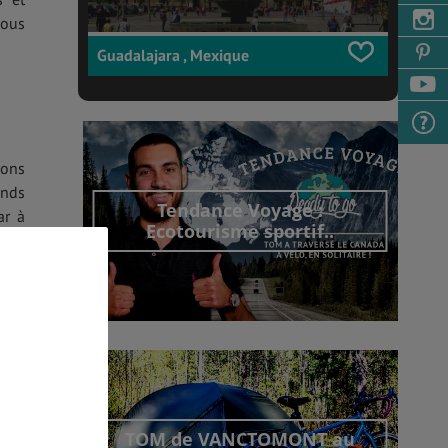
vous
Guadalajara , Mexique
sons
onds
Tendance Voyage :
ar à
Ecotourisme sportif..
e la
Découvrir cet interview
TOM de VANCTOMONT au
otés