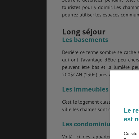
touristes pour y dormir. Les chambr
pourrez utiliser les espaces communs
Long séjour
GÉNÉRALITÉS
DÉTENTE
Les basements
Derrière ce terme sombre se cache 
qui ont l’avantage d’être peu cher
COÛT DE LA VIE
LOGEMENT
peuvent être bas et la lumière peu 
200$CAN (130€) près vous pourrez êt
Les immeubles
TRANSPORT
SANTÉ &
SÉCURITÉ
C’est le logement classique et écon
ville les charges sont généralement 
Le re
est n
Les condominiums
ÉTUDES
EMPLOIS &
STAGES
Ce site 
Voilà ici des appartements luxu