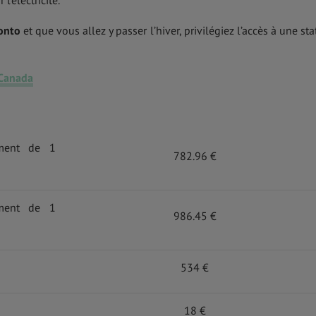
onto
et que vous allez y passer l’hiver, privilégiez l’accès à une sta
 Canada
ment de 1
782.96 €
ment de 1
986.45 €
534 €
18 €