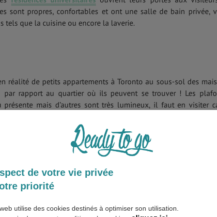
es sont propres, confortables et ont une salle de bain privée, 
 tels que la cuisine ou encore la laverie.
en réalité de petits appartements à Toronto au sous-sol des mai
s par rapport au quartier où ils peuvent se trouver ! Les plaf
présente mais d’autres sont très lumineux, il faut en visiter c
re dans un super quartier !
omique de Toronto, le plus souvent situé en banlieue populaire d
comprises dans le loyer.
spect de votre vie privée
otre priorité
web utilise des cookies destinés à optimiser son utilisation.
eux qui se trouvent dans des immeubles qui sont souvent d