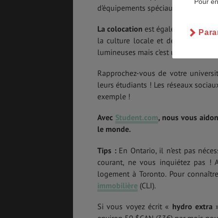
Pour en
d’équipements spéciaux tels que des 
BONS PLANS
VOL
La colocation
est également très pri
Para
la culture locale et de s’améliore
lumineuses mais c’est une question d
Rapprochez-vous de votre universi
ASSURANCES
leurs étudiants ! Les réseaux socia
exemple !
Avec
Student.com
, nous vous aidon
le monde.
Tips :
En Ontario, il n’est pas nécessa
courant, ne vous inquiétez pas ! A
logement à Toronto. Pour connaître
immobilière
(CLI).
Si vous voyez écrit «
hydro extra
»
environ 50 $CAN (33€) par mois pour l