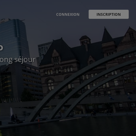
CONNEXION
INSCRIPTION
o
long séjour