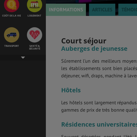
INFORMATIONS
ARTICLES
TÉMOI
COÛT DE LA VIE
LOGEMENT
Court séjour
TRANSPORT
SANTÉ &
Auberges de jeunesse
SÉCURITÉ
Sûrement l’un des meilleurs moyens 
les établissements sont bien placés 
déjeuner, wifi, draps, machine à lave
ÉTUDES
EMPLOIS &
STAGES
Hôtels
Les hôtels sont largement répandus 
BONS PLANS
VOL
gammes de prix de très bonne qualit
Résidences universitaire
Souvent désertées pendant l'été,
ASSURANCES