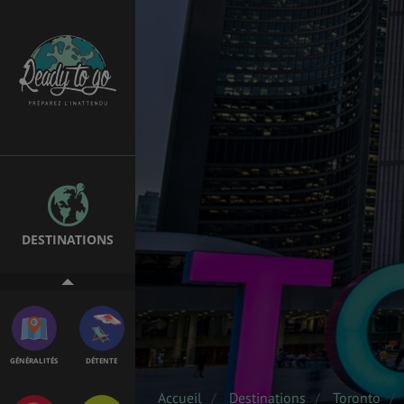
ÉTUDES
EMPLOIS &
STAGES
BONS PLANS
VOL
DESTINATIONS
ASSURANCES
GÉNÉRALITÉS
DÉTENTE
Accueil
Destinations
Toronto