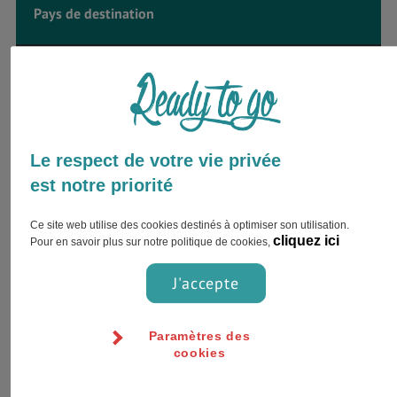
Pays de destination
VILNIUS
Envie d’être accompagné par
Le respect de votre vie privée
un expert ?
est notre priorité
Inscrivez votre nom complet et choisissez
votre préférence pour le contact !
Ce site web utilise des cookies destinés à optimiser son utilisation.
cliquez ici
Pour en savoir plus sur notre politique de cookies,
J'accepte
Paramètres des
cookies