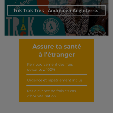
Trik Trak Trek : Andréa en Angleterre..
Découvrir cet interview