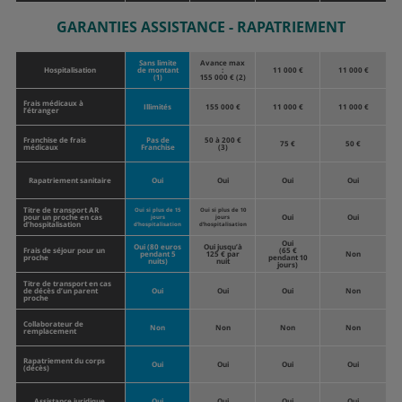
GARANTIES ASSISTANCE - RAPATRIEMENT
Sans limite
Avance max
Hospitalisation
de montant
:
11 000 €
11 000 €
(1)
155 000 € (2)
Frais médicaux à
Illimités
155 000 €
11 000 €
11 000 €
l’étranger
Franchise de frais
Pas de
50 à 200 €
75 €
50 €
médicaux
Franchise
(3)
Rapatriement sanitaire
Oui
Oui
Oui
Oui
Titre de transport AR
Oui si plus de 15
Oui si plus de 10
pour un proche en cas
Oui
Oui
jours
jours
d’hospitalisation
d’hospitalisation
d’hospitalisation
Oui
Oui (80 euros
Oui jusqu’à
Frais de séjour pour un
(65 €
pendant 5
125 € par
Non
proche
pendant 10
nuits)
nuit
jours)
Titre de transport en cas
de décès d’un parent
Oui
Oui
Oui
Non
proche
Collaborateur de
Non
Non
Non
Non
remplacement
Rapatriement du corps
Oui
Oui
Oui
Oui
(décès)
Assistance juridique
Oui
Oui
Oui
Oui