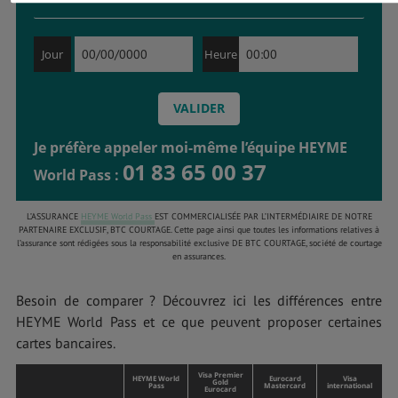
Jour
Heure
Je préfère appeler moi-même l’équipe HEYME
01 83 65 00 37
World Pass :
L’ASSURANCE
HEYME World Pass
EST COMMERCIALISÉE PAR L’INTERMÉDIAIRE DE NOTRE
PARTENAIRE EXCLUSIF, BTC COURTAGE. Cette page ainsi que toutes les informations relatives à
l’assurance sont rédigées sous la responsabilité exclusive DE BTC COURTAGE, société de courtage
en assurances.
Besoin de comparer ? Découvrez ici les différences entre
HEYME World Pass et ce que peuvent proposer certaines
cartes bancaires.
Visa Premier
HEYME World
Eurocard
Visa
Gold
Pass
Mastercard
international
Eurocard