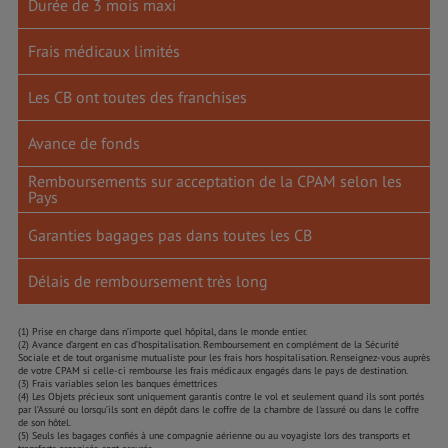
Durée de 3 mois maxi
Frais médicaux limités
Les CB ont toutes des franchises
Avance de fonds
Remboursements sur acceptation de la CPAM selon les
Pays
Garanties bagages pas dans toutes les CB
Délais de remboursement très long
(1) Prise en charge dans n’importe quel hôpital, dans le monde entier.
(2) Avance d’argent en cas d’hospitalisation. Remboursement en complément de la Sécurité
Sociale et de tout organisme mutualiste pour les frais hors hospitalisation. Renseignez-vous auprès
de votre CPAM si celle-ci rembourse les frais médicaux engagés dans le pays de destination.
(3) Frais variables selon les banques émettrices
(4) Les Objets précieux sont uniquement garantis contre le vol et seulement quand ils sont portés
par l’Assuré ou lorsqu’ils sont en dépôt dans le coffre de la chambre de l'assuré ou dans le coffre
de son hôtel.
(5) Seuls les bagages confiés à une compagnie aérienne ou au voyagiste lors des transports et