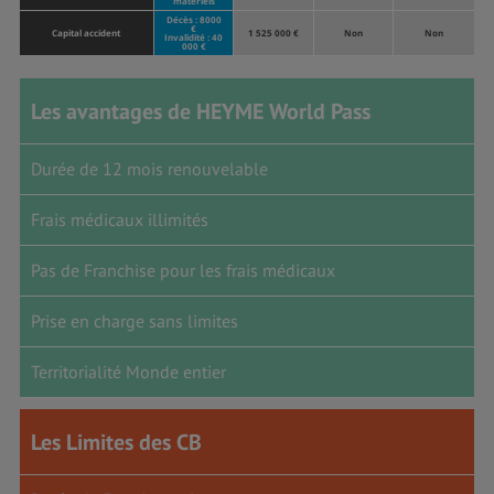
matériels
Décès : 8000
€
Capital accident
1 525 000 €
Non
Non
Invalidité : 40
000 €
Les avantages de HEYME World Pass
Durée de 12 mois renouvelable
Frais médicaux illimités
Pas de Franchise pour les frais médicaux
Prise en charge sans limites
Territorialité Monde entier
Les Limites des CB