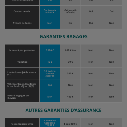
Oui jusqu’à
Oui jusqu’à
Caution pénale
Oui
Oui
10 000 €
16 000€
Avance de fonds
Non
Oui
Oui
Non
GARANTIES BAGAGES
Montant par personne
2 000 €
800 € /an
Non
Non
Franchise
40 €
70 €
Non
Non
50 % de la
Limitation objet de valeur
somme
300 €
Non
Non
(4)
assurée
Vol garanti pendant toute
Oui
Non
Non
Non
la durée du séjour(5)(6)
Retard bagages ou
Non
400 €
Non
Non
d’avion
AUTRES GARANTIES D’ASSURANCE
4 500 000€
Corporels
Responsabilité Civile
1 525 000 €
Non
Non
75000 €