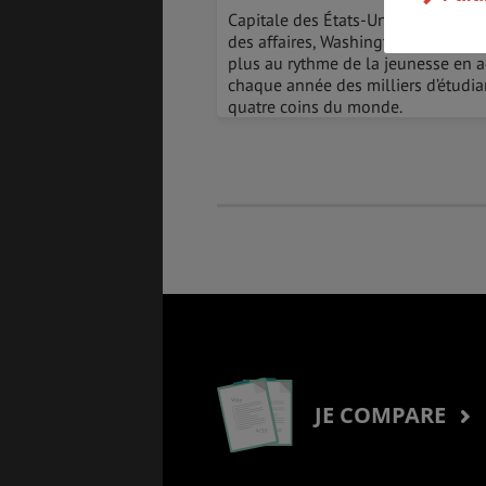
Capitale des États-Unis et pôle int
des affaires, Washington DC vibre 
plus au rythme de la jeunesse en a
chaque année des milliers d’étudia
quatre coins du monde.
GÉNÉRALITÉS
DÉTENTE
COÛT DE LA VIE
LOGEMENT
TRANSPORT
SANTÉ &
SÉCURITÉ
JE COMPARE
ÉTUDES
EMPLOIS &
STAGES