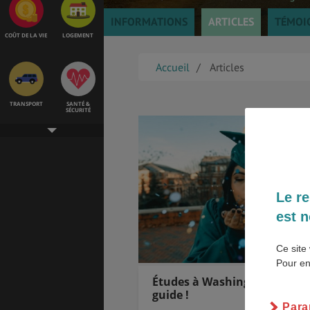
INFORMATIONS
ARTICLES
TÉMOI
COÛT DE LA VIE
LOGEMENT
Accueil
Articles
TRANSPORT
SANTÉ &
SÉCURITÉ
ÉTUDES
EMPLOIS &
STAGES
Le re
est n
BONS PLANS
VOL
Ce site 
Pour en
Études à Washington, suivez
guide !
Para
ASSURANCES