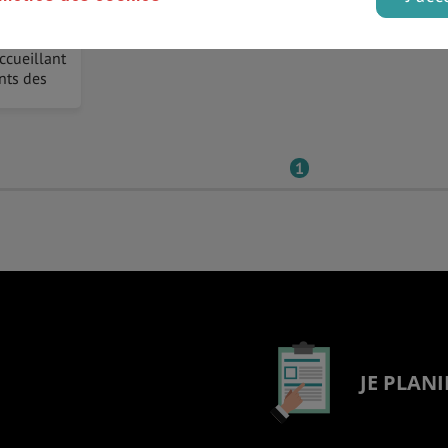
ernational
de plus en
ccueillant
nts des
1
JE PLANI