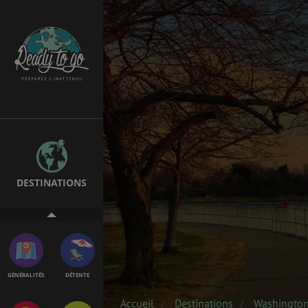
ÉTUDES
EMPLOIS &
STAGES
BONS PLANS
VOL
DESTINATIONS
ASSURANCES
GÉNÉRALITÉS
DÉTENTE
Accueil
Destinations
Washingto