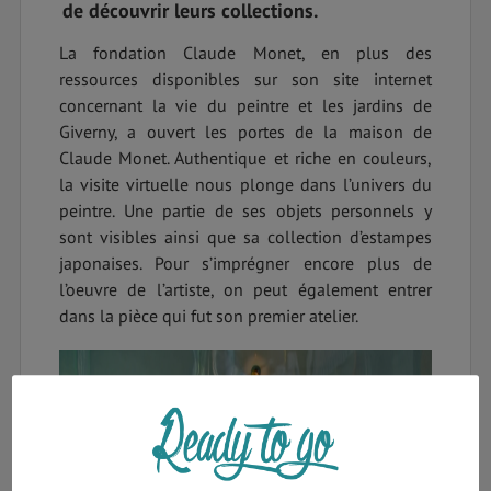
de découvrir leurs collections.
La fondation Claude Monet, en plus des
ressources disponibles sur son site internet
concernant la vie du peintre et les jardins de
Giverny, a ouvert les portes de la maison de
Claude Monet. Authentique et riche en couleurs,
la visite virtuelle nous plonge dans l’univers du
peintre. Une partie de ses objets personnels y
sont visibles ainsi que sa collection d’estampes
japonaises. Pour s’imprégner encore plus de
l’oeuvre de l’artiste, on peut également entrer
dans la pièce qui fut son premier atelier.