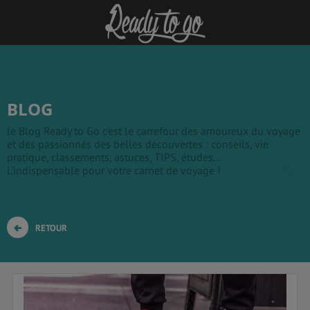
BLOG
le Blog Ready to Go c'est le carrefour des amoureux du voyage
et des passionnés des belles découvertes : conseils, vie
pratique, classements, astuces, TIPS, études...
L'indispensable pour votre carnet de voyage !
RETOUR