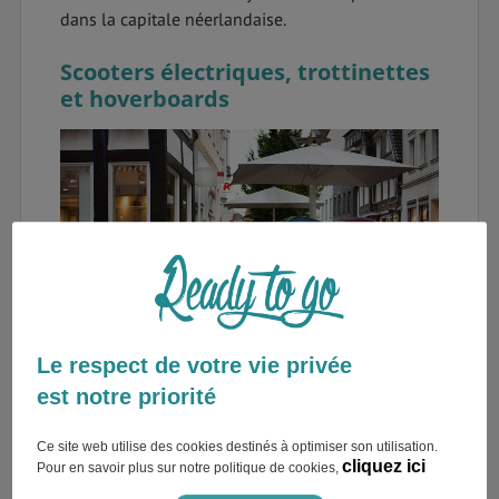
dans la capitale néerlandaise.
Scooters électriques, trottinettes
et hoverboards
Le respect de votre vie privée
est notre priorité
Idéal pour une circulation en ville, ce véhicule
n’émet ni CO2 ni particules fines et compte
Ce site web utilise des cookies destinés à optimiser son utilisation.
cliquez ici
Pour en savoir plus sur notre politique de cookies,
aujourd’hui parmi les solutions de transport les
plus écologiques.