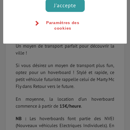
J'accepte
Pour une demi-journée, le scooter électrique à
Amsterdam revient à
29€
, en moyenne.
Paramètres des
cookies
Les trottinettes très maniables et non polluantes
sont aussi efficaces pour un déplacement rapide.
Un moyen de transport parfait pour découvrir la
ville !
Si vous désirez un moyen de transport plus fun,
optez pour un hoverboard ! Stylé et rapide, ce
petit véhicule futuriste rappelle celui de Marty Mc
Fly dans Retour vers le future.
En moyenne, la location d’un hoverboard
commence à partir de
15€/heure
.
NB :
Les hoverboards font partie des NVEI
(Nouveaux véhicules Electriques Individuels). En