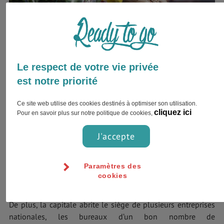
Le respect de votre vie privée
est notre priorité
Ce site web utilise des cookies destinés à optimiser son utilisation.
cliquez ici
Pour en savoir plus sur notre politique de cookies,
La majorité des activités commerciales et financières de
toute la Hollande est concentrée
à Amsterdam
. On peut dire
J'accepte
que c’est le centre économique du pays. Mieux, la capitale a
été classée en cinquième position après Paris,
Londres
,
Paramètres des
Francfort et Bruxelles dans la liste des villes d’affaires en
cookies
Europe.
De plus, la capitale abrite le siège de plusieurs entreprises
nationales, les bureaux d’un bon nombre de