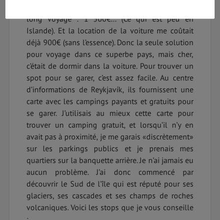
je vous le disais, j’avais un petit budget pour ce
long voyage : 1 500€... (Ce qui est peu en
Islande). Et la location de la voiture me coûtait
déjà 900€ (sans l’essence). Donc la seule solution
pour voyage dans ce superbe pays, mais cher,
c’était de dormir dans la voiture. Pour trouver un
spot pour se garer, c’est assez facile. Au centre
d’informations de Reykjavík, ils fournissent une
carte avec les campings payants et gratuits pour
se garer. J’utilisais au mieux cette carte pour
trouver un camping gratuit, et lorsqu’il n’y en
avait pas à proximité, je me garais «discrètement»
sur les parkings publics et je prenais mes
quartiers sur la banquette arrière. Je n’ai jamais eu
aucun problème. J’ai donc commencé par
découvrir le Sud de l’île qui est réputé pour ses
glaciers, ses cascades et ses champs de roches
volcaniques. Voici les stops que je vous conseille
: