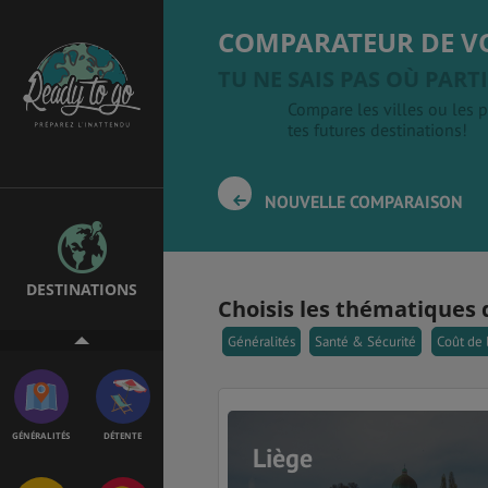
COMPARATEUR DE V
TU NE SAIS PAS OÙ PARTI
Compare les villes ou les p
EMPLOIS &
BONS PLANS
STAGES
tes futures destinations!
NOUVELLE COMPARAISON
MÉTÉO & GÉO
VOL
DESTINATIONS
Choisis les thématiques 
PVT
ASSURANCES
Généralités
Santé & Sécurité
Coût de 
GÉNÉRALITÉS
DÉTENTE
Liège