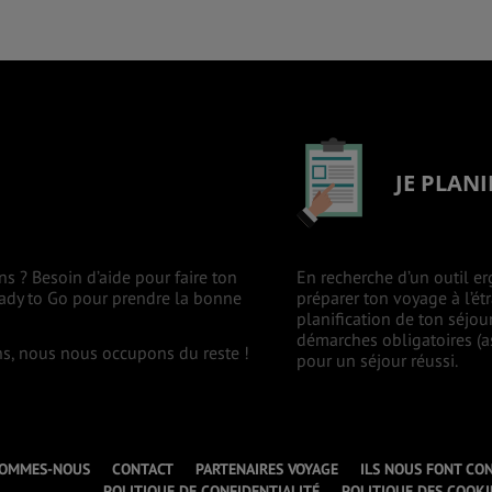
JE PLANI
ns ? Besoin d’aide pour faire ton
En recherche d’un outil er
eady to Go pour prendre la bonne
préparer ton voyage à l’ét
planification de ton séjou
démarches obligatoires (as
ons, nous nous occupons du reste !
pour un séjour réussi.
SOMMES-NOUS
CONTACT
PARTENAIRES VOYAGE
ILS NOUS FONT CO
POLITIQUE DE CONFIDENTIALITÉ
POLITIQUE DES COOKI