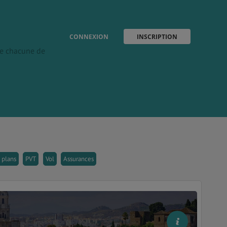
CONNEXION
INSCRIPTION
 de chacune de
 plans
PVT
Vol
Assurances