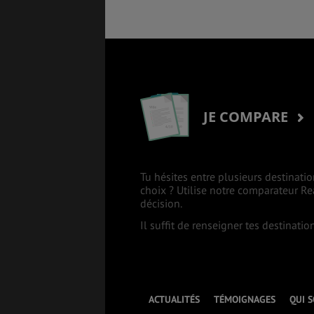
JE COMPARE
Tu hésites entre plusieurs destinatio
choix ? Utilise notre comparateur R
décision.
Il suffit de renseigner tes destinati
ACTUALITÉS
TÉMOIGNAGES
QUI 