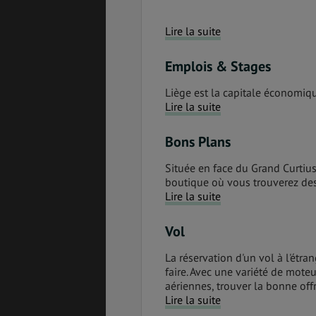
Lire la suite
SANTÉ &
ÉTUDES
SÉCURITÉ
Emplois & Stages
Liège est la capitale économiqu
EMPLOIS &
BONS PLANS
Lire la suite
STAGES
Bons Plans
Située en face du Grand Curtius,
MÉTÉO & GÉO
VOL
boutique où vous trouverez des
Lire la suite
Vol
PVT
ASSURANCES
La réservation d'un vol à l'étra
faire. Avec une variété de mot
aériennes, trouver la bonne offre
Lire la suite