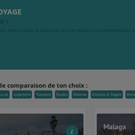
OYAGE
R ?
ays de ton choix et découvre plus en détails les caractéristiques
de comparaison de ton choix :
la vie
Logement
Transport
Études
Détente
Emplois & Stages
Bons
Malaga