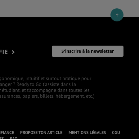
FIE
S'inscrire à la newsletter
gonomique, intuitif et surtout pratique pour
ranger ? Ready to Go t’assiste dans la
r étudiant, et t’accompagne dans toutes les
surances, papiers, billets, hébergement, etc.)
NFIANCE
PROPOSE TON ARTICLE
MENTIONS LÉGALES
CGU
ES
FAQ