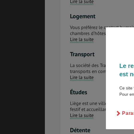
Lire la suite
Logement
Vous préférez le contact humain
PVT
ASSURANCES
chambres d’hôtes pour un séjou
Lire la suite
Transport
GÉNÉRALITÉS
DÉTENTE
La société des Transports En 
Le re
transports en commun de la vill
est n
Lire la suite
Ce site 
FORMALITÉS
COÛT DE LA VIE
Études
Pour en
Liège est une ville universitair
festif et accueillant. Une ville où
Para
Lire la suite
LOGEMENT
TRANSPORT
Détente