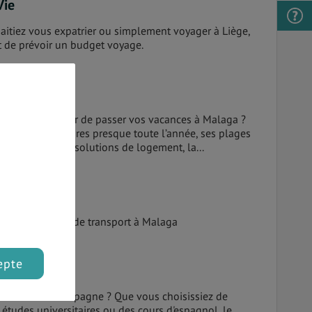
Vie
itiez vous expatrier ou simplement voyager à Liège,
nt de prévoir un budget voyage.
ous recommander de passer vos vacances à Malaga ?
eux rayons solaires presque toute l’année, ses plages
ses différentes solutions de logement, la...
 infrastructures de transport à Malaga
epte
 d'étudier en Espagne ? Que vous choisissiez de
études universitaires ou des cours d'espagnol, le