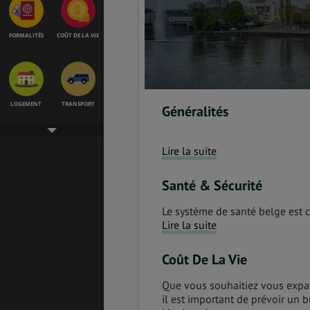
FORMALITÉS
COÛT DE LA VIE
LOGEMENT
TRANSPORT
Généralités
Lire la suite
SANTÉ &
ÉTUDES
SÉCURITÉ
Santé & Sécurité
Le système de santé belge est 
Lire la suite
EMPLOIS &
BONS PLANS
STAGES
Coût De La Vie
Que vous souhaitiez vous expat
il est important de prévoir un 
MÉTÉO & GÉO
VOL