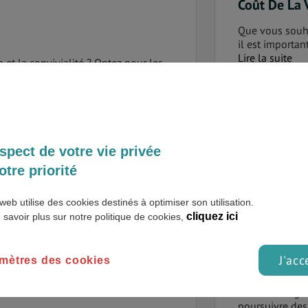
Coût De La 
Que vous souha
il est importa
Lire la suite
 et la convivialité ? Optez pour les
r chaleureux chez l’habitant.
Logement
On vient de v
Avec ses génér
magnifiques et 
Commun (TEC) gère l’ensemble des
spect de votre vie privée
Lire la suite
e de Liège et de ses alentours.
otre priorité
Transport
web utilise des cookies destinés à optimiser son utilisation.
cliquez ici
 savoir plus sur notre politique de cookies,
Les principales
Lire la suite
e marquée par son caractère joviale,
 il fait bon vivre !
J'acc
mètres des cookies
Études
Vous envisagez
poursuivre des 