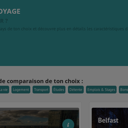
OYAGE
R ?
ays de ton choix et découvre plus en détails les caractéristiques
de comparaison de ton choix :
la vie
Logement
Transport
Études
Détente
Emplois & Stages
Bons
Belfast