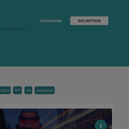
CONNEXION
INSCRIPTION
 de chacune de
 plans
PVT
Vol
Assurances