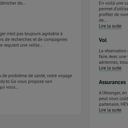
 dénicher de...
En voilà une ca
permet d’utili
profiter de no
de...
Lire la suite
nger n'est pas toujours agréable à
eurs de recherches et de compagnies
Vol
 requiert une veille...
La réservation 
faire. Avec un
aériennes, trou
Lire la suite
 ou de problème de santé, votre voyage
eady to Go vous propose son
Assurances
ui vous...
A l’étranger, e
peut vous coût
partenaire, HE
Lire la suite