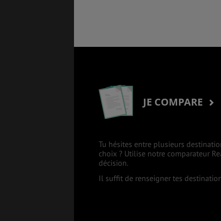
JE COMPARE
Tu hésites entre plusieurs destinatio
choix ? Utilise notre comparateur R
décision.
Il suffit de renseigner tes destinati