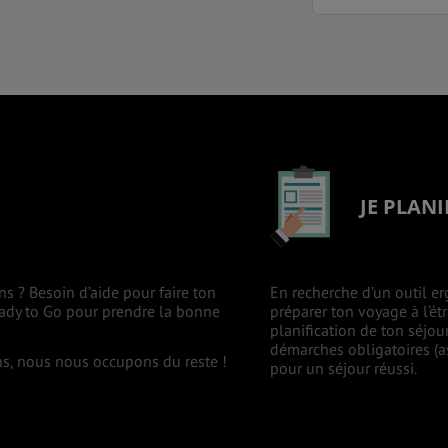
JE PLANI
ns ? Besoin d’aide pour faire ton
En recherche d’un outil er
eady to Go pour prendre la bonne
préparer ton voyage à l’ét
planification de ton séjou
démarches obligatoires (as
ons, nous nous occupons du reste !
pour un séjour réussi.