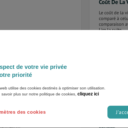
Coût De La 
Le coût de la v
comparé à celu
comparaison ave
Lire la suite
n de passer de bonnes vacances ! Au
ette belle ville a de quoi séduire les
Logement
Il est facile d
Selon votre bu
suivantes :
spect de votre vie privée
Lire la suite
n Europe, Manchester dispose d’un
otre priorité
commun qui comprend bus, trains et
transport soient raisonnables,...
Transport
web utilise des cookies destinés à optimiser son utilisation.
cliquez ici
 savoir plus sur notre politique de cookies,
La capitale de 
importantes pe
:
J'acc
mètres des cookies
Lire la suite
 la révolution industrielle,
villes européennes les plus animées
oyaume-Uni.