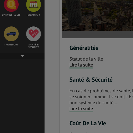
COÛT DE LA VIE
LOGEMENT
TRANSPORT
SANTÉ &
Généralités
SÉCURITÉ
Statut de la ville
Lire la suite
ÉTUDES
EMPLOIS &
STAGES
Santé & Sécurité
En cas de problèmes de santé, 
se soigner comme il se doit ! En 
bon système de santé,...
BONS PLANS
VOL
Lire la suite
Coût De La Vie
ASSURANCES