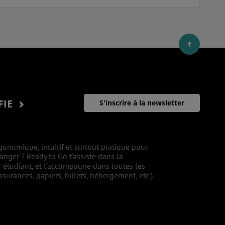
FIE
S'inscrire à la newsletter
gonomique, intuitif et surtout pratique pour
ranger ? Ready to Go t’assiste dans la
r étudiant, et t’accompagne dans toutes les
surances, papiers, billets, hébergement, etc.)