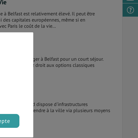
Vie
ie à Belfast est relativement élevé. Il peut être
i des capitales européennes, même si en
c Paris le coût de la vie...
e trouver où se loger à Belfast pour un court séjour.
dget, vous aurez droit aux options classiques
l'Irlande du Nord dispose d'infrastructures
rmettant de se rendre à la ville via plusieurs moyens
epte