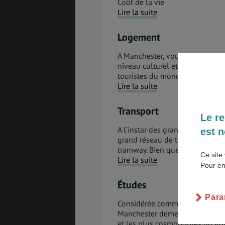
Coût de la vie
Lire la suite
Logement
GÉNÉRALITÉS
DÉTENTE
A Manchester, vous êtes certai
niveau culturel et commercial, c
touristes du monde.
Lire la suite
COÛT DE LA VIE
LOGEMENT
Transport
Le re
A l’instar des grandes villes e
est n
grand réseau de transport en 
tramway. Bien que les coûts de 
TRANSPORT
SANTÉ &
Ce site 
SÉCURITÉ
Lire la suite
Pour en
Études
Para
ÉTUDES
EMPLOIS &
Considérée comme le berceau de
STAGES
Manchester demeure l’une des 
et les plus cosmopolites du R