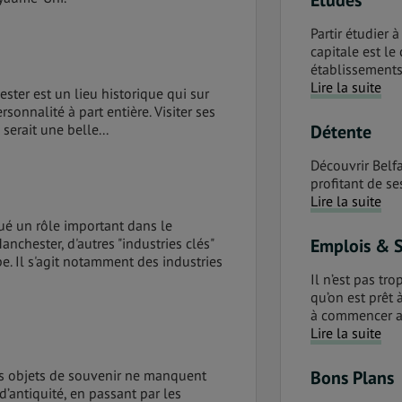
Études
Partir étudier 
capitale est le
établissement
Lire la suite
ster est un lieu historique qui sur
rsonnalité à part entière. Visiter ses
serait une belle...
Détente
Découvrir Belfa
profitant de se
Lire la suite
oué un rôle important dans le
hester, d'autres "industries clés"
Emplois & 
e. Il s'agit notamment des industries
Il n’est pas tr
qu’on est prêt 
à commencer av
Lire la suite
es objets de souvenir ne manquent
Bons Plans
d’antiquité, en passant par les