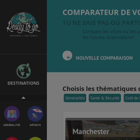
COMPARATEUR DE V
TU NE SAIS PAS OÙ PARTI
Compare les villes ou les p
ÉTUDES
EMPLOIS &
STAGES
tes futures destinations!
NOUVELLE COMPARAISON
BONS PLANS
VOL
DESTINATIONS
Choisis les thématiques 
ASSURANCES
Généralités
Santé & Sécurité
Coût de 
GÉNÉRALITÉS
DÉTENTE
Manchester