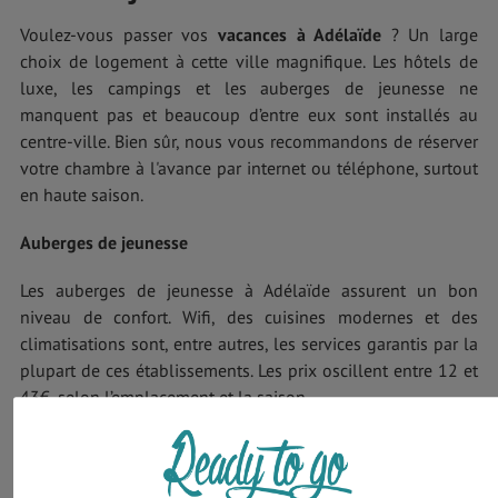
Voulez-vous passer vos
vacances à Adélaïde
? Un large
choix de logement à cette ville magnifique. Les hôtels de
luxe, les campings et les auberges de jeunesse ne
manquent pas et beaucoup d’entre eux sont installés au
centre-ville. Bien sûr, nous vous recommandons de réserver
votre chambre à l'avance par internet ou téléphone, surtout
en haute saison.
Auberges de jeunesse
Les auberges de jeunesse à Adélaïde assurent un bon
niveau de confort. Wifi, des cuisines modernes et des
climatisations sont, entre autres, les services garantis par la
plupart de ces établissements. Les prix oscillent entre 12 et
43€, selon l’emplacement et la saison.
Hôtels
De petits hôtels pour se ressourcer et s’inspirer aux luxueux