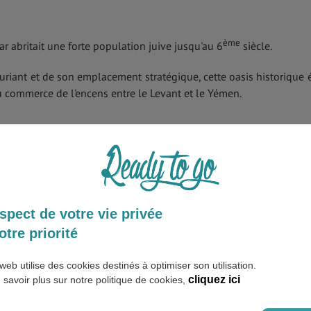
ème
 abritait une forte population juive jusqu'au 6
siècle.
riant et de son emplacement stratégique, cette oasis historique é
u commerce de l'encens entre le Levant et le Yémen.
était conquis en 1902 par Abdulaziz bin Abdul Rahman bin Faisa
ume d'Arabie saoudite actuel.
nommé le «lieu de naissance» de la société saoudienne moderne.
spect de votre vie privée
otre priorité
 Abdul Aziz
e Riyad est le palais Murabba ', qui a été érigé entre 1936 et 1937
web utilise des cookies destinés à optimiser son utilisation.
cliquez ici
 savoir plus sur notre politique de cookies,
plexe du palais a été restauré et rénové. La restauration n’a