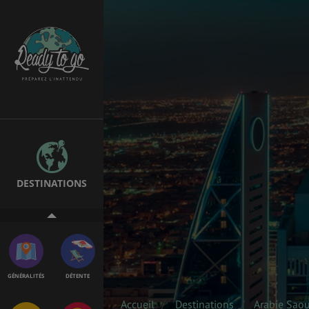
EMPLOIS &
BONS PLANS
STAGES
MÉTÉO & GÉO
VOL
DESTINATIONS
ASSURANCES
GÉNÉRALITÉS
DÉTENTE
Accueil
Destinations
Arabie Saou