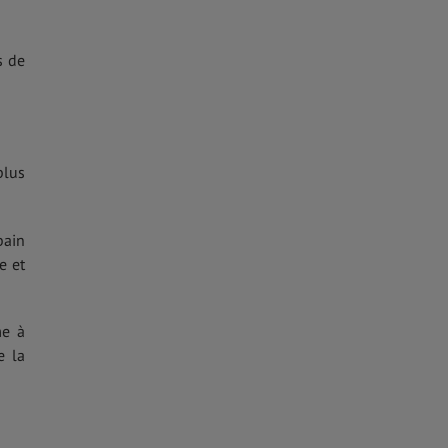
s de
plus
bain
e et
me à
e la