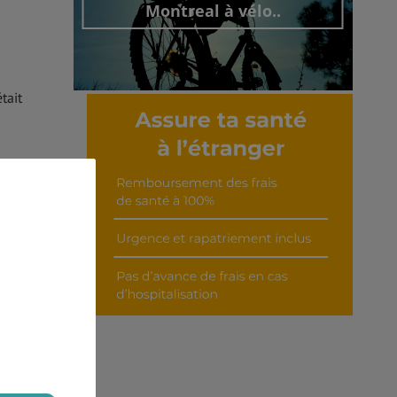
Montreal à vélo..
tait
Découvrir cet interview
l Al
 par
 pas