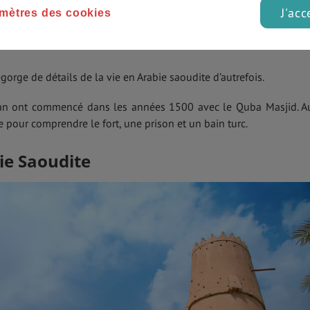
J'acc
mètres des cookies
hitecture d'origine.
egorge de détails de la vie en Arabie saoudite d’autrefois.
an ont commencé dans les années 1500 avec le Quba Masjid. Au
e pour comprendre le fort, une prison et un bain turc.
ie Saoudite