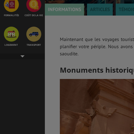
INFORMATIONS
ARTICLES
TÉMOI
FORMALITÉS
COÛT DE LA VIE
Maintenant que les voyages tourist
LOGEMENT
TRANSPORT
planifier votre périple. Nous avons
saoudite.
Monuments historiq
SANTÉ &
ÉTUDES
SÉCURITÉ
EMPLOIS &
BONS PLANS
STAGES
MÉTÉO & GÉO
VOL