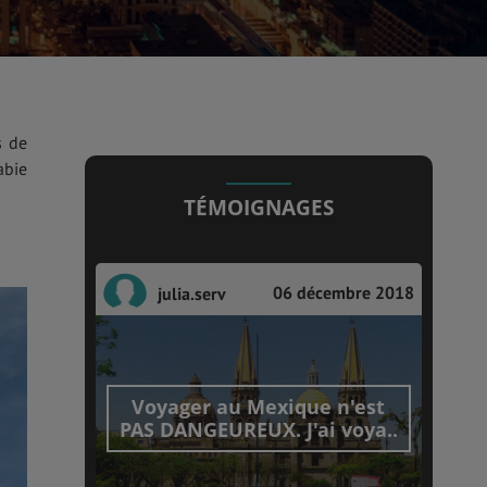
s de
abie
TÉMOIGNAGES
06 décembre 2018
julia.serv
Voyager au Mexique n'est
PAS DANGEUREUX. J'ai voya..