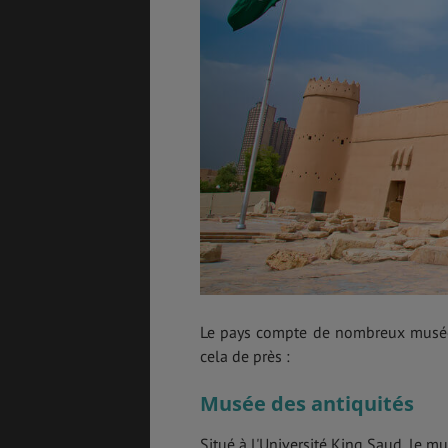
Le pays compte de nombreux musées 
cela de près :
Musée des antiquités
Situé à l'Université King Saud, le mu