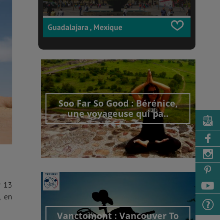
Guadalajara , Mexique
Soo Far So Good : Bérénice,
une voyageuse qui pa..
Découvrir cet interview
r 13
, en
Vanctomont : Vancouver To