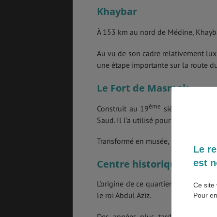
Khaybar
SANTÉ &
ÉTUDES
SÉCURITÉ
À 153 km au nord de Médine, Khaybar
Au vu de son cadre relativement luxu
une étape importante sur la route d
EMPLOIS &
BONS PLANS
STAGES
Le Fort de Masmak
ème
Construit au 19
siècle, ce Fort 
Saud. Il l’a utilisé pour unir le Roya
MÉTÉO & GÉO
VOL
Transformé en musée, le fort a été 
Le re
est n
Centre historique du roi
ASSURANCES
L'origine de ce quartier historique d
Ce site 
le roi Abdul Aziz.
Pour en
Des années plus tard, l'ancien com