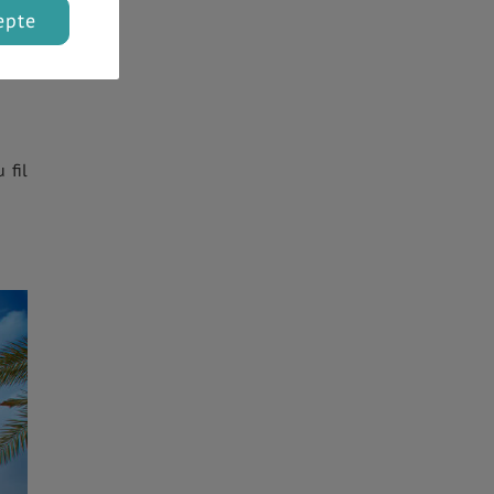
epte
 fil