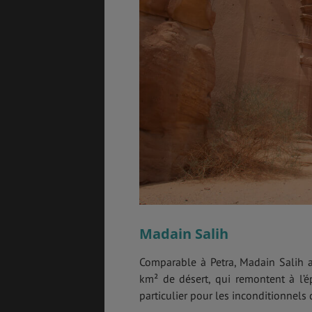
ASSURANCES
GÉNÉRALITÉS
DÉTENTE
FORMALITÉS
COÛT DE LA VIE
Madain Salih
Comparable à Petra, Madain Salih ab
LOGEMENT
TRANSPORT
km² de désert, qui remontent à l’
particulier pour les inconditionnels d