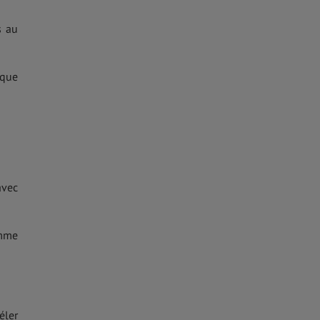
s au
ique
avec
omme
éler