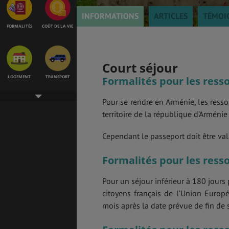
INFORMATIONS
ARTICLES
TÉMOI
FORMALITÉS
COÛT DE LA VIE
Court séjour
LOGEMENT
TRANSPORT
Formalités pour les ress
Pour se rendre en Arménie, les resso
territoire de la république d’Arménie
SANTÉ &
ÉTUDES
SÉCURITÉ
Cependant le passeport doit être val
Formalités pour les ress
EMPLOIS &
BONS PLANS
Pour un séjour inférieur à 180 jours p
STAGES
citoyens français de l’Union Euro
mois après la date prévue de fin de s
MÉTÉO & GÉO
VOL