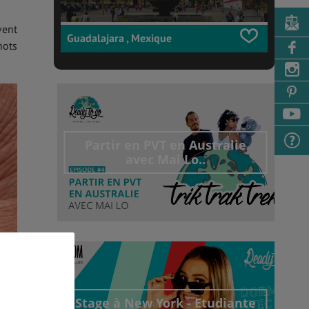
vent
Guadalajara , Mexique
nots
Partir en PVT en Australie
avec Mai Lo..
Découvrir cet interview
Stage à New York - Etudiante