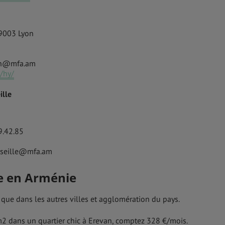
69003 Lyon
yon@mfa.am
m/hy/
ille
9.42.85
rseille@mfa.am
e en Arménie
 que dans les autres villes et agglomération du pays.
2 dans un quartier chic à Erevan, comptez 328 €/mois.