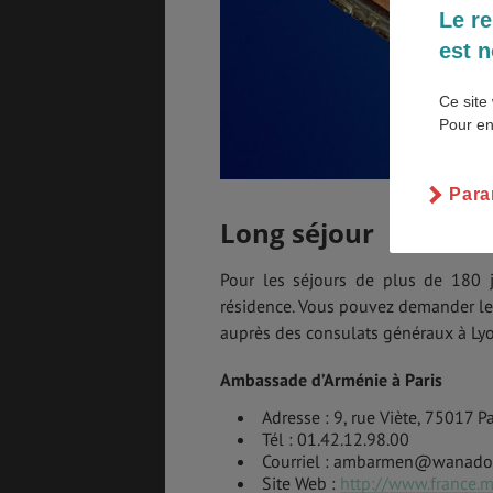
Le re
est n
SANTÉ &
ÉTUDES
SÉCURITÉ
Ce site 
Pour en
EMPLOIS &
BONS PLANS
STAGES
Para
Long séjour
MÉTÉO & GÉO
VOL
Pour les séjours de plus de 180 
résidence. Vous pouvez demander le 
auprès des consulats généraux à Lyo
Ambassade d’Arménie à Paris
ASSURANCES
Adresse : 9, rue Viète, 75017 Pa
Tél : 01.42.12.98.00
Courriel : ambarmen@wanadoo
Site Web :
http://www.france.m