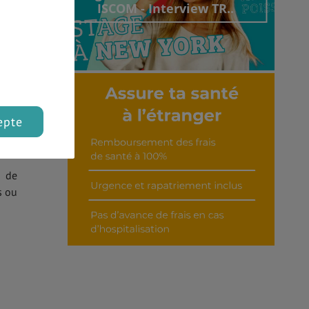
ISCOM - Interview TR..
Découvrir cet interview
epte
s de
s ou