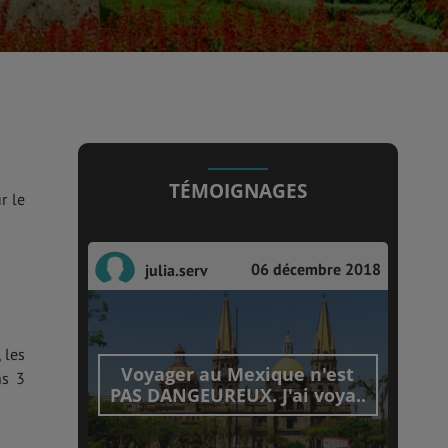
TÉMOIGNAGES
r le
06 décembre 2018
julia.serv
 les
Voyager au Mexique n'est
ns 3
PAS DANGEUREUX. J'ai voya..