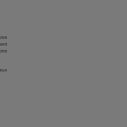
otre
ment
otre
reux