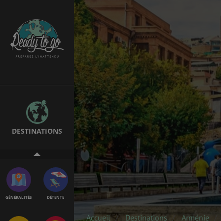
EMPLOIS &
BONS PLANS
STAGES
MÉTÉO & GÉO
VOL
DESTINATIONS
ASSURANCES
GÉNÉRALITÉS
DÉTENTE
Accueil
Destinations
Arménie