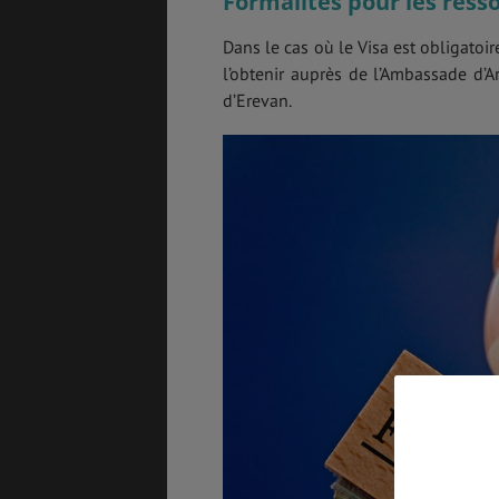
Formalités pour les ress
Dans le cas où le Visa est obligatoi
l’obtenir auprès de l’Ambassade d’A
d’Erevan.
ASSURANCES
GÉNÉRALITÉS
DÉTENTE
FORMALITÉS
COÛT DE LA VIE
LOGEMENT
TRANSPORT