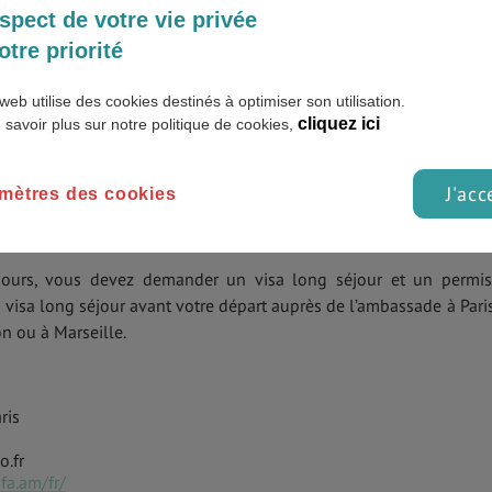
spect de votre vie privée
otre priorité
web utilise des cookies destinés à optimiser son utilisation.
cliquez ici
 savoir plus sur notre politique de cookies,
J'acc
mètres des cookies
jours, vous devez demander un visa long séjour et un permi
visa long séjour avant votre départ auprès de l’ambassade à Pari
n ou à Marseille.
ris
.fr
fa.am/fr/