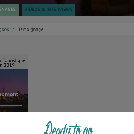
GNAGES
VIDEOS & INTERVIEWS
gkok
Témoignage
r Touristique
in 2019
 moment