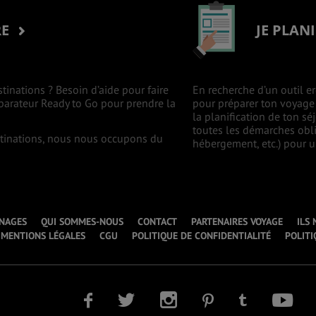
RE
JE PLAN
stinations ? Besoin d’aide pour faire
En recherche d’un outil er
mparateur Ready to Go pour prendre la
pour préparer ton voyage à
la planification de ton s
toutes les démarches oblig
estinations, nous nous occupons du
hébergement, etc.) pour un
NAGES
QUI SOMMES-NOUS
CONTACT
PARTENAIRES VOYAGE
ILS
MENTIONS LÉGALES
CGU
POLITIQUE DE CONFIDENTIALITÉ
POLITI