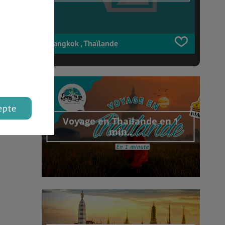
bangkok , Thaïlande
epte
Voyage en Thaïlande en 1
min..
Découvrir cet interview