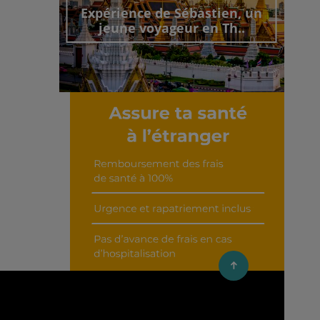
Expérience de Sébastien, un
jeune voyageur en Th..
Découvrir cet interview