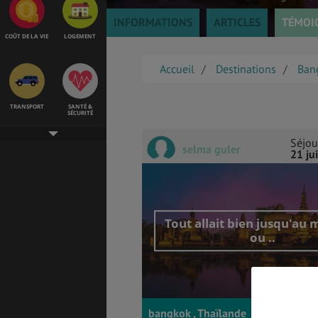
INFORMATIONS
ARTICLES
TÉMOI
COÛT DE LA VIE
LOGEMENT
Accueil
Destinations
Ban
TRANSPORT
SANTÉ &
SÉCURITÉ
Séjou
selma guler
21 ju
ÉTUDES
EMPLOIS &
STAGES
Tout allait bien jusqu'au
ou ..
BONS PLANS
VOL
bangkok , Thaïlande
ASSURANCES