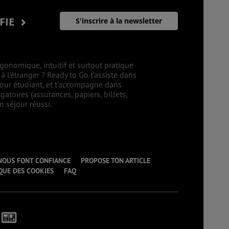
IFIE
S'inscrire à la newsletter
gonomique, intuitif et surtout pratique
 l’étranger ? Ready to Go t’assiste dans
éjour étudiant, et t’accompagne dans
atoires (assurances, papiers, billets,
 séjour réussi.
 NOUS FONT CONFIANCE
PROPOSE TON ARTICLE
QUE DES COOKIES
FAQ