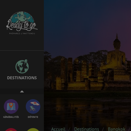
ÉTUDES
EMPLOIS &
STAGES
BONS PLANS
VOL
DESTINATIONS
ASSURANCES
GÉNÉRALITÉS
DÉTENTE
Accueil
Destinations
Bangkok