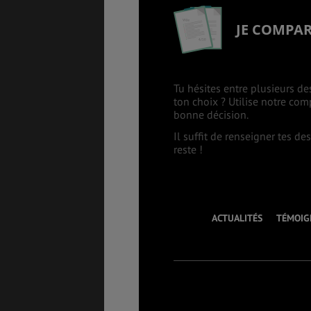
JE COMPA
Tu hésites entre plusieurs de
ton choix ? Utilise notre co
bonne décision.
Il suffit de renseigner tes d
reste !
ACTUALITÉS
TÉMOIG