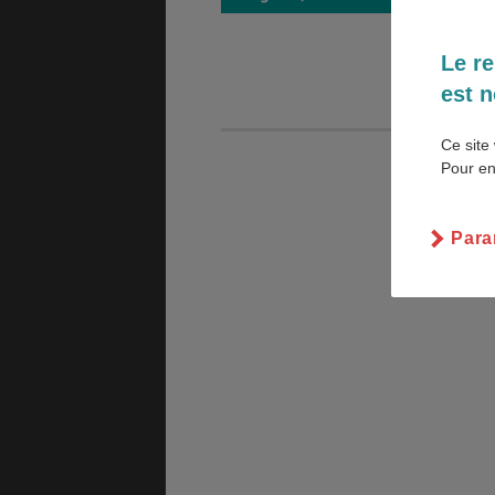
Le re
est n
GÉNÉRALITÉS
DÉTENTE
Ce site 
Pour en
COÛT DE LA VIE
LOGEMENT
Para
TRANSPORT
SANTÉ &
SÉCURITÉ
ÉTUDES
EMPLOIS &
STAGES