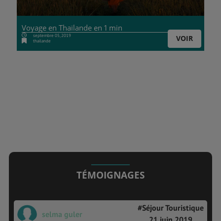
Voyage en Thaïlande en 1 min
septembre 05, 2019
VOIR
thailande
TÉMOIGNAGES
#Séjour Touristique
selma guler
21 juin 2019