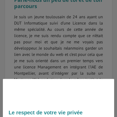
parcours
Je suis un jeune toulousain de 24 ans ayant un
DUT Informatique suivi d’une Licence dans la
même spécialité. Au cours de cette année de
licence, je me suis rendu compte que ce n’était
pas pour moi et que je ne me voyais pas
développeur. Je souhaitais néanmoins garder un
lien avec le monde du web et c’est pour cela que
je me suis orienté dans un premier temps vers
une licence Management en intégrant l’IAE de
Montpellier, avant d'intégrer par la suite un
Master en Webmarketing dans le même institut. Je
viens d'obtenir mon diplôme en septembre
dernier et pour le coup, je ne regrette absolument
pas mon choix de réorientation !
Pourquoi as-tu décidé de partir
Le respect de votre vie privée
faire un tour dans le monde ?