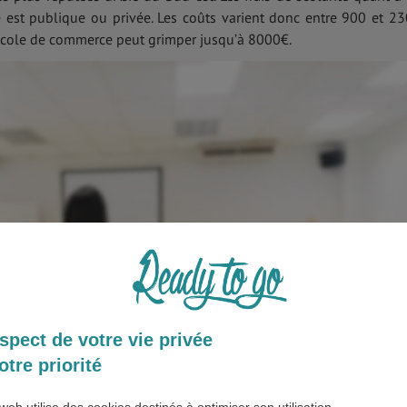
1
1
2
3
4
5
6
lle est publique ou privée. Les coûts varient donc entre 900 et 2
 école de commerce peut grimper jusqu’à 8000€.
ANNULER
OK
spect de votre vie privée
otre priorité