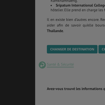
Ramkhamhaeng.
Sripatum International Colle
hôtelier. Elle prend en charge les f
Il en existe bien d’autres encore. 
aider afin de savoir qu’elle bour
Thaïlande
.
CHANGER DE DESTINATION
C
Santé & Sécurité
Avez-vous trouvé les informations 