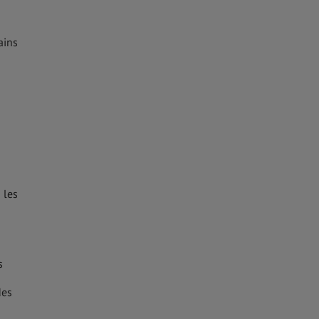
ains
 les
s
des