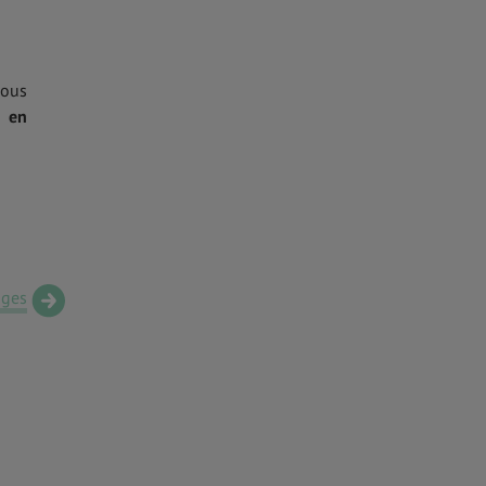
vous
t en
ages