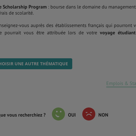
ge Scholarship Program
: bourse dans le domaine du management
rais de scolarité.
Renseignez-vous auprès des établissements français qui pourront 
se pourrait vous être attribuée lors de votre
voyage étudian
HOISIR UNE AUTRE THÉMATIQUE
Emplois & St
que vous recherchiez ?
OUI
NON