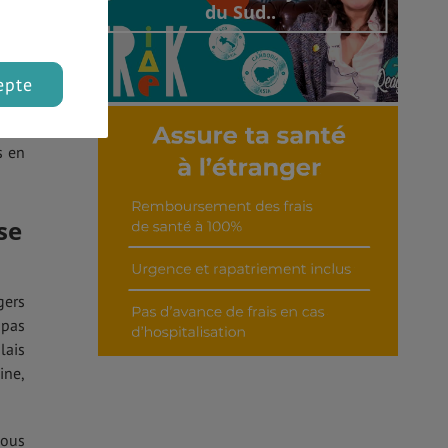
du Sud..
epte
ure,
Découvrir cet interview
s en
se
gers
 pas
lais
ine,
nous