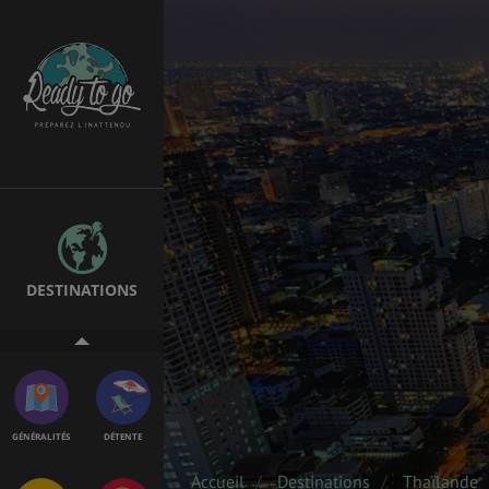
EMPLOIS &
BONS PLANS
STAGES
MÉTÉO & GÉO
VOL
DESTINATIONS
ASSURANCES
GÉNÉRALITÉS
DÉTENTE
Accueil
Destinations
Thaïlande