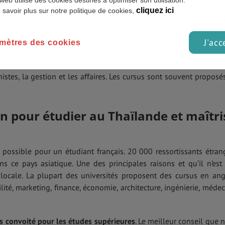
web utilise des cookies destinés à optimiser son utilisation.
cliquez ici
 savoir plus sur notre politique de cookies,
J'acc
mètres des cookies
de
les plus prisés des Thaïlandais sont : l’environnement, l’agricult
histes, la gestion et les affaires. Les cursus sont souvent proposé
n pour étudier au Thaïlande et maîtri
t possible pour un étudiant français. 20 000 ressortissants étran
ce pays asiatique. Une des principales raisons et qu’il n’est
 locale. La plupart des universités proposent des cursus en ang
ité, marketing, finance, économie, architecture, ingénierie, médec
ès convoité pour les études supérieures
. Le meilleur conseil que 