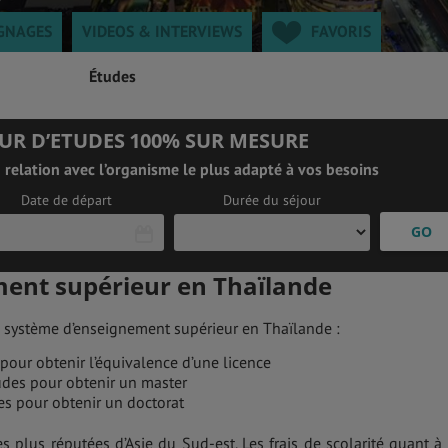
GNAGES
VIDEOS & INTERVIEWS
FAVORIS
Études
UR D’ETUDES 100% SUR MESURE
relation avec l’organisme le plus adapté à vos besoins
Date de départ
Durée du séjour
ent supérieur en Thaïlande
L
M
M
J
V
S
D
le système d’enseignement supérieur en Thaïlande :
27
28
29
30
31
1
2
 pour obtenir l’équivalence d’une licence
3
4
5
6
7
8
9
udes pour obtenir un master
0
11
12
13
14
15
16
es pour obtenir un doctorat
7
18
19
20
21
22
23
4
25
26
27
28
29
30
es plus réputées d’Asie du Sud-est. Les frais de scolarité quant à