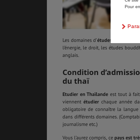
Ce site 
Pour en
SANTÉ &
ÉTUDES
SÉCURITÉ
Para
Les domaines d’
études en Thaïlan
EMPLOIS &
BONS PLANS
l’énergie, le droit, les études boudd
STAGES
anglais.
Condition d’admissio
MÉTÉO & GÉO
VOL
du thaï
Etudier en Thaïlande
est tout à fai
viennent
étudier
chaque année dans 
obligatoire de connaître la langue
ASSURANCES
dans différents domaines. (Comptabil
journalisme etc.)
Vous l’aurez compris, ce
pays est tr