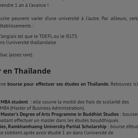
endre 1 an à l’avance !
ire peuvent varier d’une université à l’autre. Par ailleurs, cert
établissements :
d’anglais tel que le TOEFL ou le IELTS
ns l’université thaïlandaise
bac (assez rare).
r en Thaïlande
 une
bourse pour effectuer ses études en Thaïlande
. Retrouvez ici
l MBA student
: elle couvre la moitié des frais de scolarité des
 MBA (Master of Business Administration).
l Master’s Degree of Arts Programme in Buddhist Studies
: bourse
haitant effectuer un master dans les études bouddhiques.
udies, Ramkhamhaeng University Partial Scholarship
: bourse d’étu
le s’obtient après avoir étudié 1 an dans l’université de