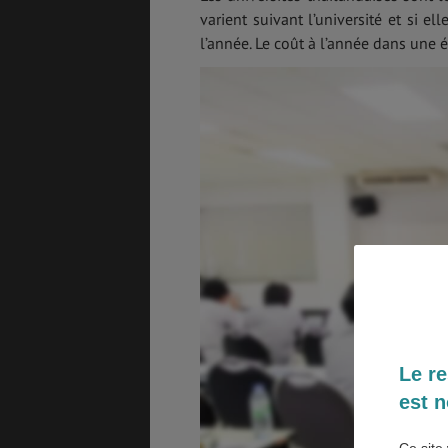
3
varient suivant l’université et si e
l’année. Le coût à l’année dans une
ASSURANCES
GÉNÉRALITÉS
DÉTENTE
FORMALITÉS
COÛT DE LA VIE
Le re
LOGEMENT
TRANSPORT
est n