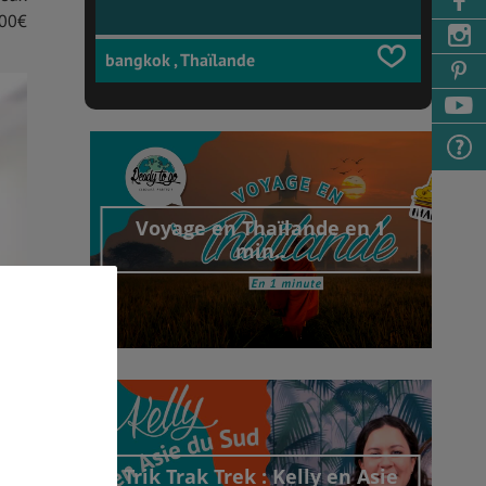
300€
bangkok , Thaïlande
Voyage en Thaïlande en 1
min..
Découvrir cet interview
Trik Trak Trek : Kelly en Asie