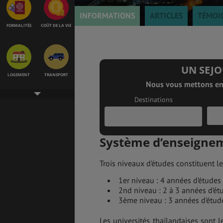
INFORMATIONS
ARTICLES
TÉMOI
FORMALITÉS
COÛT DE LA VIE
UN SEJO
LOGEMENT
TRANSPORT
Nous vous mettons en 
Destinations
SANTÉ &
ÉTUDES
SÉCURITÉ
Système d’enseignem
Trois niveaux d’études constituent 
EMPLOIS &
BONS PLANS
STAGES
1er niveau : 4 années d’études
2nd niveau : 2 à 3 années d’ét
1
3ème niveau : 3 années d’étud
1
2
Les universités thaïlandaises sont l
MÉTÉO & GÉO
VOL