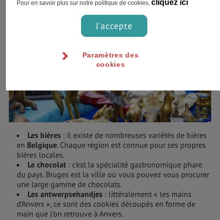
cliquez ici
Pour en savoir plus sur notre politique de cookies,
J'accepte
Paramètres des
cookies
Les bières
: il existe de nombreuses variétés de bières
en
Belgique
. Chaque région est connue pour ses propres
bières locales.
Le chocolat
: c’est la spécialité gastronomique phare
du pays. Bruges est la ville où vous pouvez vous procurer
une large gamme de chocolats.
Les antwerpsehandjes
: littéralement « les mains
d’Anvers », ce sont des cookies découpés en forme de
main que l’on retrouve à Anvers.