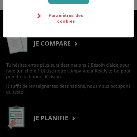
Paramètres des
S'inscrire à la newsletter
cookies
JE COMPARE
Tu hésites entre plusieurs destinations ? Besoin d’aide pour
faire ton choix ? Utilise notre comparateur Ready to Go pour
prendre la bonne décision.
Il suffit de renseigner tes destinations, nous nous occupons
du reste !
JE PLANIFIE