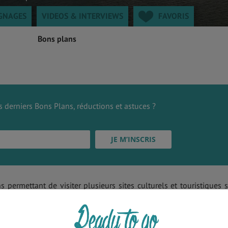
GNAGES
VIDEOS & INTERVIEWS
FAVORIS
Bons plans
 derniers Bons Plans, réductions et astuces ?
ns permettant de visiter plusieurs sites culturels et touristiques 
ce de Tourisme de Belgrade propose au sein de ses murs des promot
ar cas.