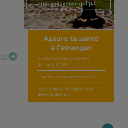
une voyageuse qui pa..
Découvrir cet interview
ages