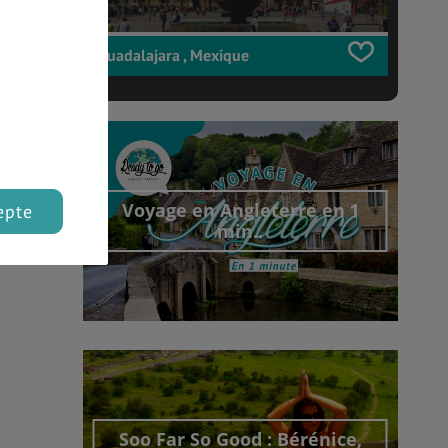
rant
re à
Guadalajara , Mexique
e et
Voyage en Angleterre en 1
epte
min..
Découvrir cet interview
Soo Far So Good : Bérénice,