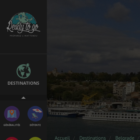
ÉTUDES
EMPLOIS &
STAGES
BONS PLANS
VOL
DESTINATIONS
ASSURANCES
GÉNÉRALITÉS
DÉTENTE
Accueil
Destinations
Belgrade