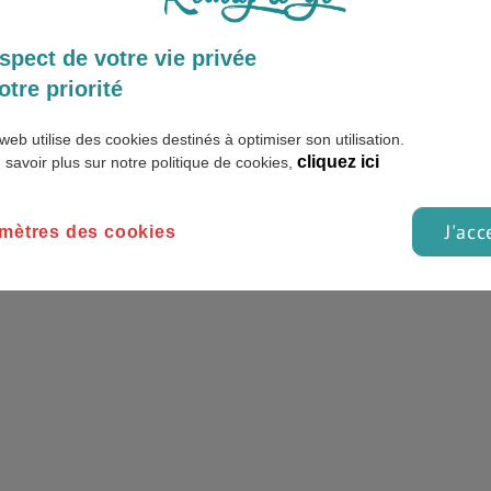
accueil vous conseillent sur les endroits à admirer absolument du
 de celui-ci. Pour connaître toutes les activités possibles à fai
spect de votre vie privée
“
Détente
”.
otre priorité
 offres pour visiter Belgrade
web utilise des cookies destinés à optimiser son utilisation.
ucier de vos bagages.
Eelway
récupère vos bagages à votre adress
cliquez ici
 savoir plus sur notre politique de cookies,
n France et à l'international.
J'acc
mètres des cookies