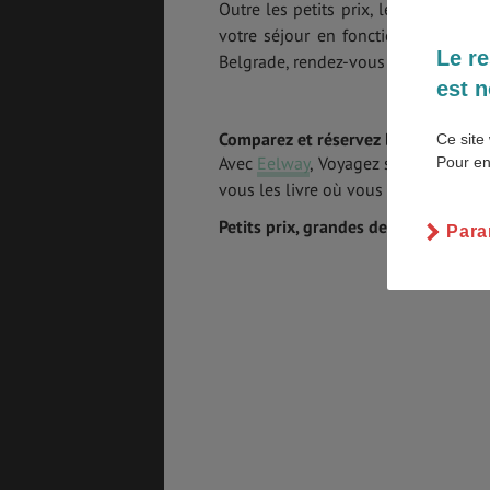
Outre les petits prix, les agents d’
votre séjour en fonction de la durée
Le re
Belgrade, rendez-vous dans l’onglet 
est n
GÉNÉRALITÉS
DÉTENTE
Comparez et réservez les meilleures
Ce site 
Avec
Eelway
, Voyagez sans vous so
Pour en
vous les livre où vous le souhaitiez e
COÛT DE LA VIE
LOGEMENT
Petits prix, grandes destinations
Para
TRANSPORT
SANTÉ &
SÉCURITÉ
ÉTUDES
EMPLOIS &
STAGES