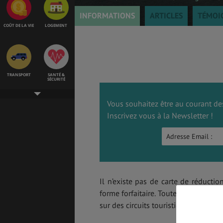
INFORMATIONS
ARTICLES
TÉMOI
COÛT DE LA VIE
LOGEMENT
TRANSPORT
SANTÉ &
SÉCURITÉ
Vous souhaitez être au courant des
Inscrivez vous à la Newsletter !
ÉTUDES
EMPLOIS &
STAGES
BONS PLANS
VOL
Il n’existe pas de carte de réductio
forme forfaitaire. Toutefois, l’Offi
sur des circuits touristiques au cas p
ASSURANCES