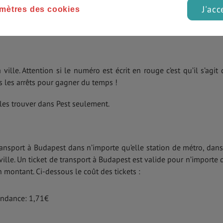
J'acc
mètres des cookies
a même été désignée septième meilleure ligne en Europe, il y a
ville. Attention si le numéro est écrit en rouge c’est qu’il s’agit 
us les arrêts pour gagner du temps !
les trouver dans Pest seulement.
ransport à Budapest dans n’importe qu’elle station de métro, dans
ille. Un ticket de transport à Budapest est valide pour n’importe 
montant. Ci-dessous le coût des tickets :
ondance: 1,71€