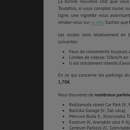
La bonne nouvelle c’est que vous 
Toutefois, si vous comptez rouler sur
ligne, une vignette vous autorisant
rendez-vous sur
ce site
. Sachez que
Les routes sont relativement en 
suivantes:
Feux de croisements toujours 
Limites de vitesse: 50km/h en 
Il est strictement interdit d’av
En ce qui concerne les parkings du 
1,70€
.
Vous trouverez de
nombreux parking
Reáltanoda street Car Park (V.,
Bazilika Garage (V., Sas utca),
Mercure Buda (I., Kosciuszko T
Kastrum (V., Aranykéz utca 4-6)
Centrum Parkoló (V., Szervitatér