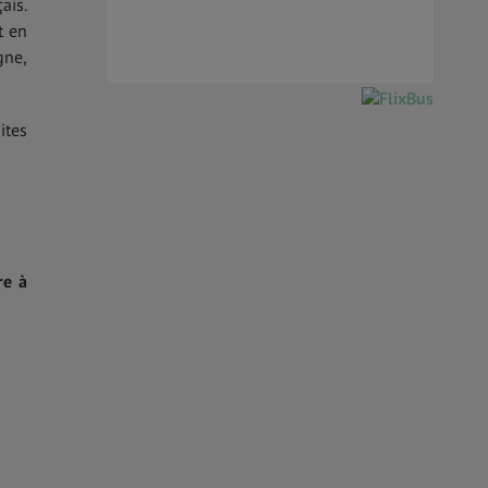
ais.
t en
gne,
ites
re à