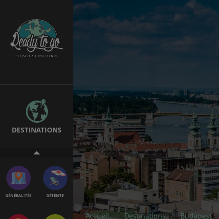
ÉTUDES
EMPLOIS &
STAGES
BONS PLANS
VOL
DESTINATIONS
ASSURANCES
GÉNÉRALITÉS
DÉTENTE
Accueil
Destinations
Budapest