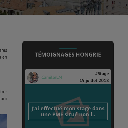
ares
TÉMOIGNAGES HONGRIE
s en
#Stage
CamilleLM
19 juillet 2018
tre-
urir
J'ai effectué mon stage dans
une PME situé non l..