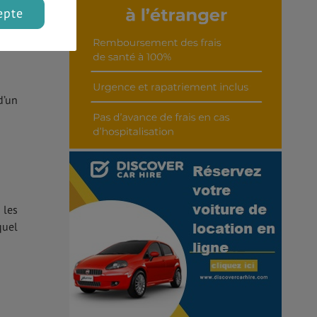
Découvrir cet interview
epte
 peu
d’un
 les
quel