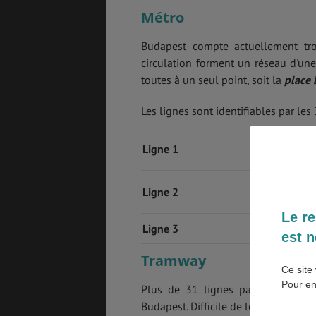
Métro
BONS PLANS
VOL
Budapest compte actuellement tro
circulation forment un réseau d'une
toutes à un seul point, soit la
place 
ASSURANCES
Les lignes sont identifiables par les 
Ligne 1
Ligne 2
Le re
Ligne 3
est n
Tramway
Ce site 
Pour en
Plus de 31 lignes parcourent l’ens
Budapest. Difficile de les louper, ils