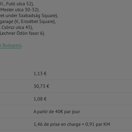
II., Futó utca 52),
, Mester utca 30-32).
reet under Szabadság Square),
rage (V., Erzsébet Square),
 Csörsz utca 45),
 Lechner Ödön fasor 6).
 à Budapest
.
1,13 €
30,73 €
1,08 €
A partir de 40€ par jour
1,46 de prise en charge + 0,91 par KM