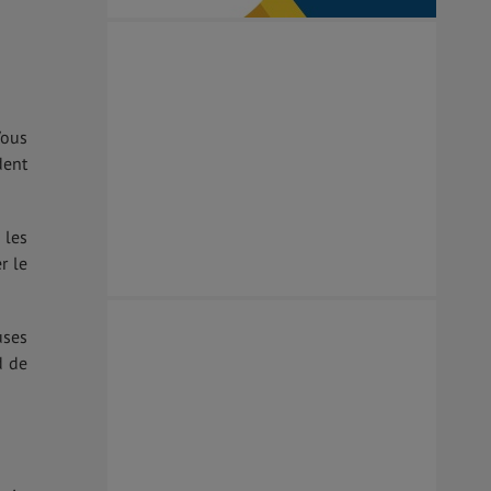
Vous
dent
 les
r le
uses
d de