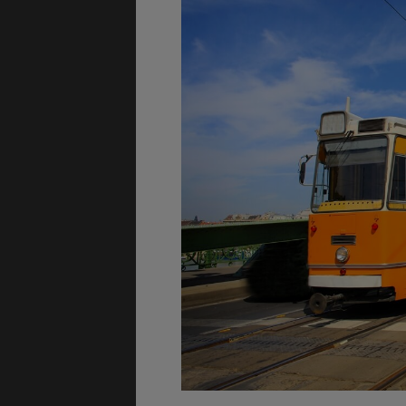
GÉNÉRALITÉS
DÉTENTE
COÛT DE LA VIE
LOGEMENT
TRANSPORT
SANTÉ &
SÉCURITÉ
ÉTUDES
EMPLOIS &
STAGES