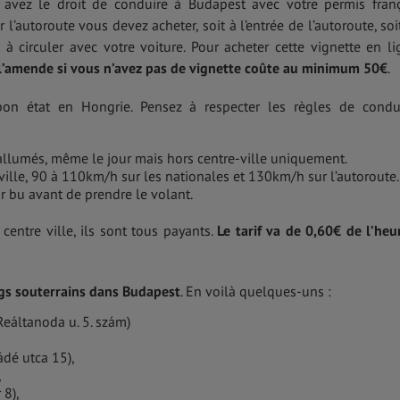
avez le droit de conduire à Budapest avec votre permis franç
 l’autoroute vous devez acheter, soit à l’entrée de l’autoroute, soi
 à circuler avec votre voiture. Pour acheter cette vignette en li
l’amende si vous n’avez pas de vignette coûte au minimum 50€
.
bon état en Hongrie. Pensez à respecter les règles de condu
allumés, même le jour mais hors centre-ville uniquement.
ville, 90 à 110km/h sur les nationales et 130km/h sur l’autoroute.
oir bu avant de prendre le volant.
centre ville, ils sont tous payants.
Le tarif va de 0,60€ de l’heu
s souterrains dans Budapest
. En voilà quelques-uns :
 Reáltanoda u. 5. szám)
ádé utca 15),
,
 8),