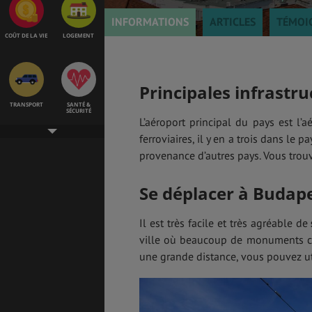
INFORMATIONS
ARTICLES
TÉMOI
COÛT DE LA VIE
LOGEMENT
Principales infrastr
TRANSPORT
SANTÉ &
SÉCURITÉ
L’aéroport principal du pays est l’
ferroviaires, il y en a trois dans le p
provenance d’autres pays. Vous trou
ÉTUDES
EMPLOIS &
STAGES
Se déplacer à Budap
Il est très facile et très agréable de
ville où beaucoup de monuments clé
BONS PLANS
VOL
une grande distance, vous pouvez ut
ASSURANCES