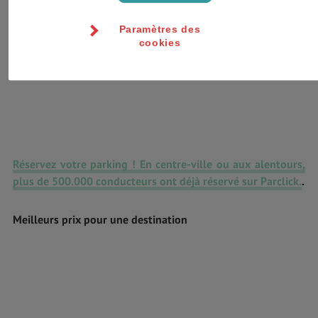
Paramètres des
cookies
Réservez votre parking ! En centre-ville ou aux alentours,
plus de 500.000 conducteurs ont déjà réservé sur Parclick.
.
Meilleurs prix pour une destination