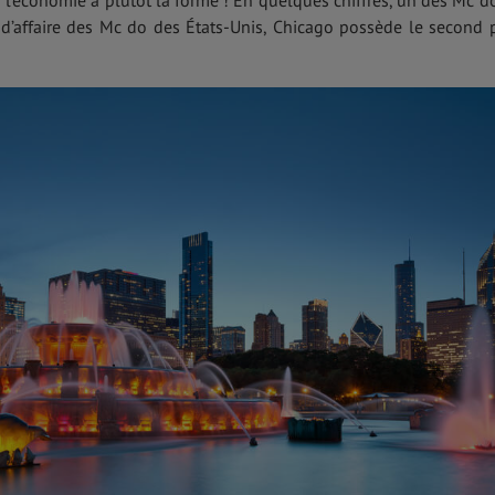
ù l’économie a plutôt la forme ! En quelques chiffres, un des Mc d
e d’affaire des Mc do des États-Unis, Chicago possède le second 