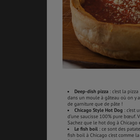
Deep-dish pizza
: c’est la pizz
dans un moule à gâteau où on y ajo
de garniture que de pâte !
Chicago Style Hot Dog
: c’est 
d’une saucisse 100% pure bœuf. V
Sachez que le hot dog à Chicago es
Le fish boil
: ce sont des patat
fish boil à Chicago c’est comme l