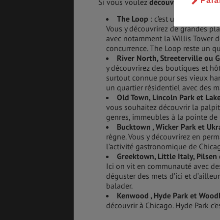
Para
Si vous voulez
découvrir Chicago
, 
The Loop
: c’est un quartier ul
Vous y découvrirez de grandes pla
avec notamment la Willis Tower de
concurrence. The Loop reste un qu
River North, Streeterville ou 
y découvrirez des boutiques et hô
surtout connue pour ses vieux hang
un quartier résidentiel avec des m
Old Town, Lincoln Park et Lak
vous souhaitez découvrir la palpi
genres, immeubles à la pointe de l
Bucktown , Wicker Park et Ukr
règne. Vous y découvrirez en perm
l’activité gastronomique de Chica
Greektown, Little Italy, Pilse
Ici on vit en communauté avec de
déguster des mets d’ici et d’ailleu
balader.
Kenwood , Hyde Park et Wood
découvrir à Chicago. Hyde Park c’es