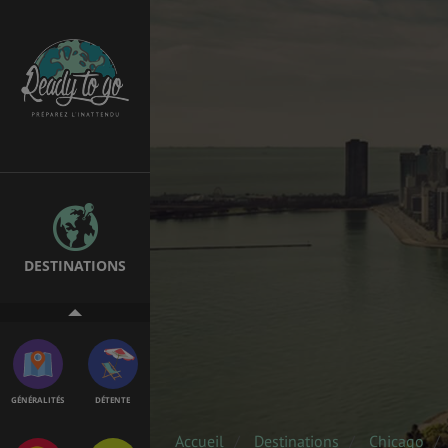
ÉTUDES
EMPLOIS &
STAGES
BONS PLANS
VOL
DESTINATIONS
ASSURANCES
GÉNÉRALITÉS
DÉTENTE
Accueil
Destinations
Chicago