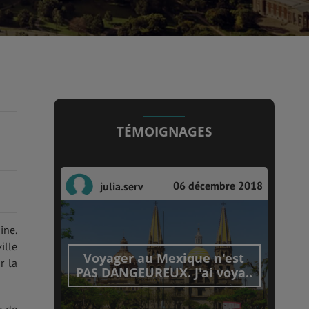
TÉMOIGNAGES
06 décembre 2018
julia.serv
ine.
ille
Voyager au Mexique n'est
r la
PAS DANGEUREUX. J'ai voya..