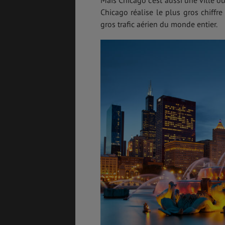
Mais Chicago c’est aussi une ville o
Chicago réalise le plus gros chiffr
gros trafic aérien du monde entier.
GÉNÉRALITÉS
DÉTENTE
COÛT DE LA VIE
LOGEMENT
TRANSPORT
SANTÉ &
SÉCURITÉ
ÉTUDES
EMPLOIS &
STAGES