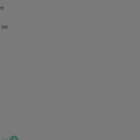
st
 les
 vie