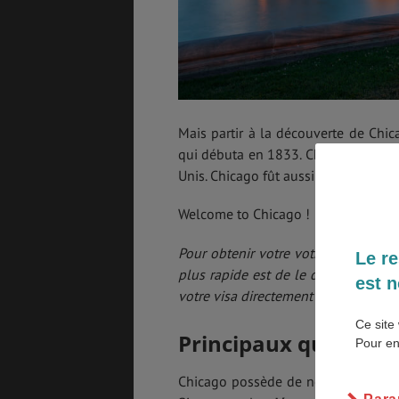
BONS PLANS
VOL
Mais partir à la découverte de Chic
ASSURANCES
qui débuta en 1833. Chicago fût très
Unis. Chicago fût aussi la première 
Welcome to Chicago !
Pour obtenir votre votre visa facile
Le re
plus rapide est de le demander en l
est n
votre visa directement par e-mail.
Co
Ce site 
Principaux quartiers
Pour en
Chicago possède de nombreux quartie