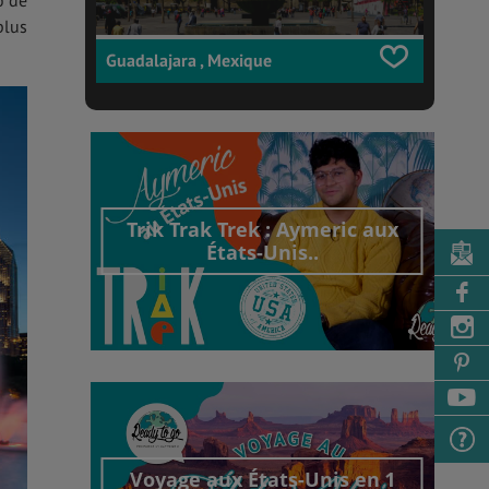
o de
plus
Guadalajara , Mexique
Trik Trak Trek : Aymeric aux
États-Unis..
Découvrir cet interview
Voyage aux États-Unis en 1