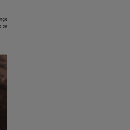
ange
e sa