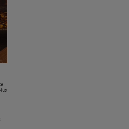
te
plus
e