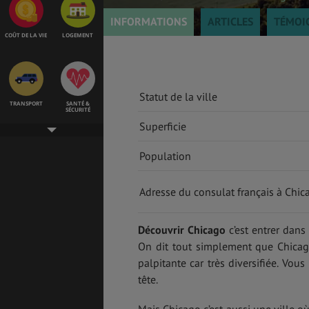
INFORMATIONS
ARTICLES
TÉMOI
COÛT DE LA VIE
LOGEMENT
Statut de la ville
TRANSPORT
SANTÉ &
SÉCURITÉ
Superficie
Population
ÉTUDES
EMPLOIS &
STAGES
Adresse du consulat français à Chic
Découvrir Chicago
c’est entrer dan
BONS PLANS
VOL
On dit tout simplement que Chicago 
palpitante car très diversifiée. Vou
tête.
ASSURANCES